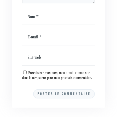
Enregistrer mon nom, mon e-mail et mon site
dans le navigateur pour mon prochain commentaire.
A
l
t
e
r
n
a