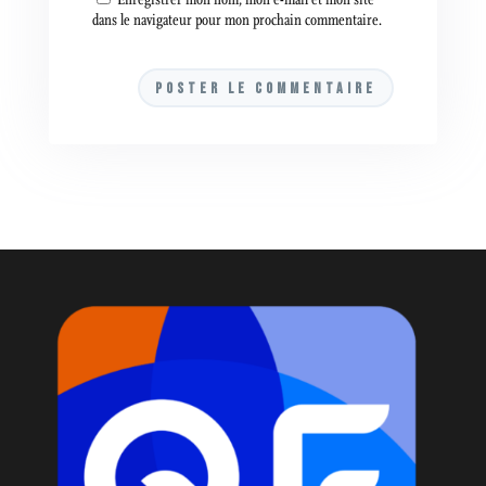
dans le navigateur pour mon prochain commentaire.
A
l
t
e
r
n
a
t
i
v
e
: