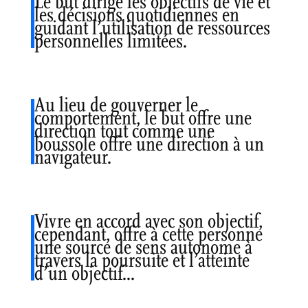
Le but dirige les objectifs de vie et
les décisions quotidiennes en
guidant l’utilisation de ressources
personnelles limitées.
Au lieu de gouverner le
comportement, le but offre une
direction tout comme une
boussole offre une direction à un
navigateur.
Vivre en accord avec son objectif,
cependant, offre à cette personne
une source de sens autonome à
travers la poursuite et l’atteinte
d’un objectif…