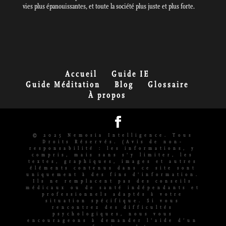
vies plus épanouissantes, et toute la société plus juste et plus forte.
Accueil
Guide IE
Guide Méditation
Blog
Glossaire
À propos
© 2025 Nemosia Intelligence. Tous
Droits Réservés. (Avis de non-
responsabilité : les informations, y
compris, mais sans s'y limiter, les
textes, graphiques, images et autres
éléments contenus dans ce site sont
uniquement à des fins d'information.
Ils ne remplacent pas des conseils
médicaux ou de santé indépendants et
professionnels adaptés à votre
situation spécifique. Si vous
rencontrez des difficultés
psychologiques, nous vous
encourageons à demander l’aide d’un