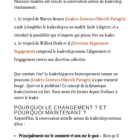
Plusieurs modèles ont enrichi la conversation autour du leadership,
etnotamment :
Le trépied de Warren Bennis
(Leaders-Suiveurs-Objectifs Partagés)
a aidé à simplifier le leadership en un modèle facile à digérer; et a
introduit la possibilité que n’importe qui puisse être un leader.
Le trépied de Wilfred Drath et al
(Direction-Alignement-
Engagement)
comprend le leadership comme l’alignement et
l’engagement envers une direction collective.
Que constate t’on? Le leaderhip percu historiquement comme un
processus
(Leaders-Suiveurs-Objectifs Partagés)
n’a pas vraiment
bougé . Quel est le problème? Ce concept de la dynamique
leader/suiveur est fort. Nous avons été formés depuis l’enfance à
suivre le leader.
POURQUOI LE CHANGEMENT ? ET
POURQUOI MAINTENANT ?
Aujourd’hui, la conversation actuelle autour du leadership continue
d’être :
Principalement sur le comment et non sur le quoi
– Bien qu’il