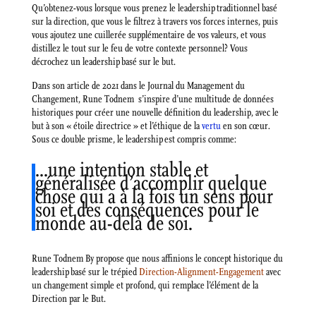
Qu’obtenez-vous lorsque vous prenez le leadership traditionnel basé
sur la direction, que vous le filtrez à travers vos forces internes, puis
vous ajoutez une cuillerée supplémentaire de vos valeurs, et vous
distillez le tout sur le feu de votre contexte personnel? Vous
décrochez un leadership basé sur le but.
Dans son article de 2021 dans le Journal du Management du
Changement, Rune Todnem s’inspire d’une multitude de données
historiques pour créer une nouvelle définition du leadership, avec le
but à son « étoile directrice » et l’éthique de la
vertu
en son cœur.
Sous ce double prisme, le leadership est compris comme:
…une intention stable et
généralisée d’accomplir quelque
chose qui a à la fois un sens pour
soi et des conséquences pour le
monde au-delà de soi.
Rune Todnem By propose que nous affinions le concept historique du
leadership basé sur le trépied
Direction-Alignment-Engagement
avec
un changement simple et profond, qui remplace l’élément de la
Direction par le But.