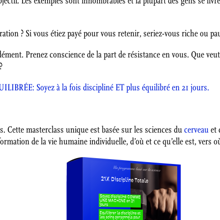
jectif. Les exemples sont innombrables et la plupart des gens se liv
ration ? Si vous étiez payé pour vous retenir, seriez-vous riche ou pa
ément. Prenez conscience de la part de résistance en vous. Que veu
?
IBRÉE: Soyez à la fois discipliné ET plus équilibré en 21 jours.
us. Cette masterclass unique est basée sur les sciences du
cerveau
et 
rmation de la vie humaine individuelle, d’où et ce qu’elle est, vers où 