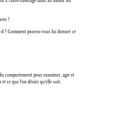
rent à l’auto-sabotage dans au moins un
uvre ?
t-il ? Comment pouvez-vous lui donner ce
du comportement pour examiner, agir et
et ce que l’on désire qu’elle soit.