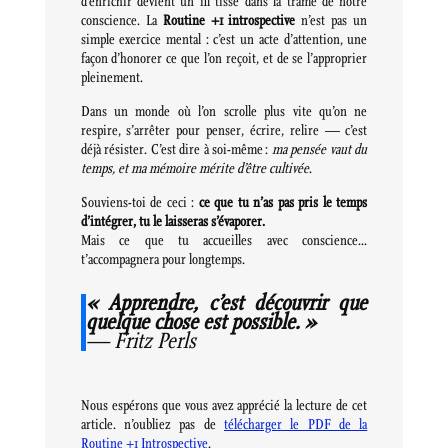
d’enrichir devient un fil tissé dans la trame de notre
conscience. La
Routine +1 introspective
n’est pas un
simple exercice mental : c’est un acte d’attention, une
façon d’honorer ce que l’on reçoit, et de se l’approprier
pleinement.
Dans un monde où l’on scrolle plus vite qu’on ne
respire, s’arrêter pour penser, écrire, relire — c’est
déjà résister. C’est dire à soi-même :
ma pensée vaut du
temps, et ma mémoire mérite d’être cultivée
.
Souviens-toi de ceci :
ce que tu n’as pas pris le temps
d’intégrer, tu le laisseras s’évaporer.
Mais ce que tu accueilles avec conscience…
t’accompagnera pour longtemps.
« Apprendre, c’est découvrir que
quelque chose est possible. »
—
Fritz Perls
Nous espérons que vous avez apprécié la lecture de cet
article. n’oubliez pas de
télécharger le PDF de la
Routine +1 Introspective
.