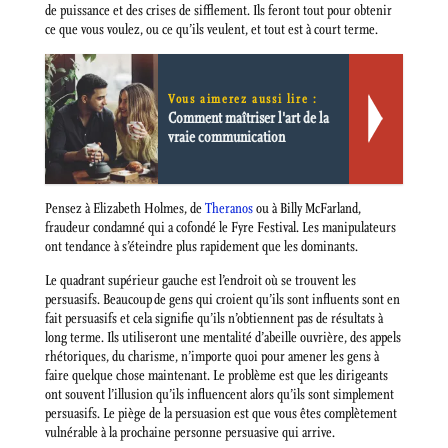
de puissance et des crises de sifflement. Ils feront tout pour obtenir
ce que vous voulez, ou ce qu’ils veulent, et tout est à court terme.
Vous aimerez aussi lire :
Comment maîtriser l'art de la
vraie communication
Pensez à Elizabeth Holmes, de
Theranos
ou à Billy McFarland,
fraudeur condamné qui a cofondé le Fyre Festival. Les manipulateurs
ont tendance à s’éteindre plus rapidement que les dominants.
Le quadrant supérieur gauche est l’endroit où se trouvent les
persuasifs. Beaucoup de gens qui croient qu’ils sont influents sont en
fait persuasifs et cela signifie qu’ils n’obtiennent pas de résultats à
long terme. Ils utiliseront une mentalité d’abeille ouvrière, des appels
rhétoriques, du charisme, n’importe quoi pour amener les gens à
faire quelque chose maintenant. Le problème est que les dirigeants
ont souvent l’illusion qu’ils influencent alors qu’ils sont simplement
persuasifs. Le piège de la persuasion est que vous êtes complètement
vulnérable à la prochaine personne persuasive qui arrive.