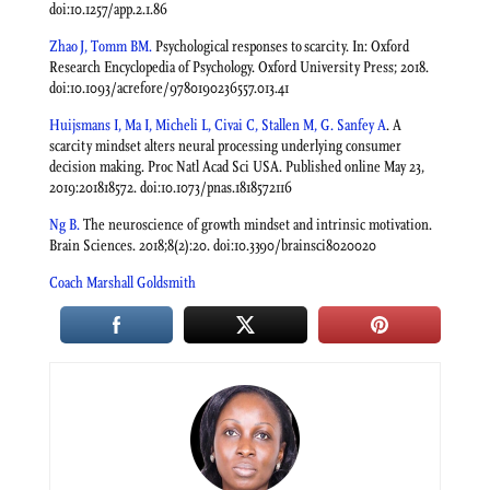
doi:10.1257/app.2.1.86
Zhao J, Tomm BM.
Psychological responses to scarcity. In: Oxford
Research Encyclopedia of Psychology. Oxford University Press; 2018.
doi:10.1093/acrefore/9780190236557.013.41
Huijsmans I, Ma I, Micheli L, Civai C, Stallen M, G. Sanfey A
. A
scarcity mindset alters neural processing underlying consumer
decision making. Proc Natl Acad Sci USA. Published online May 23,
2019:201818572. doi:10.1073/pnas.1818572116
Ng B.
The neuroscience of growth mindset and intrinsic motivation.
Brain Sciences. 2018;8(2):20. doi:10.3390/brainsci8020020
Coach Marshall Goldsmith