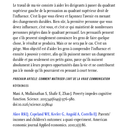
Le travail de ma vie consiste à aider les dirigeants à passer du quadrant
supérieur gauche de la persuasion au quadrant supérieur droit de
l’influence. C’est là que vous élevez et façonnez l’avenir en menant
des changements durables. Bien sûr, la première personne que vous
devez influencer, c’est vous, et c’est ce qui maintient de nombreuses
personnes piégées dans le quadrant persuasif. Les persuasifs pensent
que s’ils peuvent simplement convaincre les gens de faire quelque
chose, le résultat se produira. Mais ce ne sera pas le cas. C’est un
piège. Mon objectif est d’aider les gens à comprendre l’influence et
ensuite à pouvoir y entrer, afin qu’ils puissent mener un changement
durable et pas seulement ces petits gains, parce qu’ils nuisent
absolument à leurs propres opportunités dans la vie et ne contribuent
pas à le monde qu’ils pourraient en pensant à court terme.
PROCHAIN ARTICLE:
COMMENT MAÎTRISER L’ART DE LA VRAIE COMMUNICATION
RÉFÉRENCES
Mani A, Mullainathan S, Shafir E, Zhao J. Poverty impedes cognitive
function. Science. 2013;341(6149):976-980.
doi:10.1126/science.1238041
Akee RKQ, Copeland WE, Keeler G, Angold A, Costello EJ.
Parents’
incomes and children’s outcomes: a quasi-experiment. American
economic journal Applied economics. 2010;2(1):86.