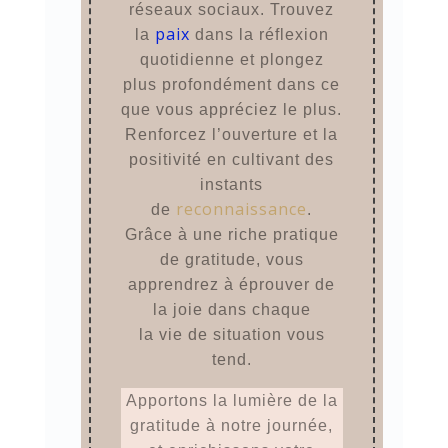
réseaux sociaux. Trouvez
paix
la
dans la réflexion
quotidienne et plongez
plus profondément dans ce
que vous appréciez le plus.
Renforcez l’ouverture et la
positivité en cultivant des
instants
reconnaissance
de
.
Grâce à une riche pratique
de gratitude, vous
apprendrez à éprouver de
la joie dans chaque
la vie de situation vous
tend.
Apportons la lumière de la
gratitude à notre journée,