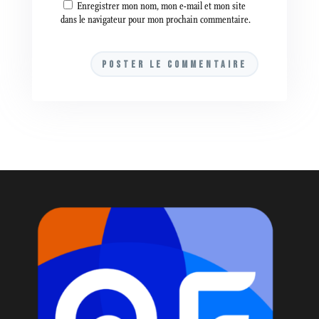
Enregistrer mon nom, mon e-mail et mon site
dans le navigateur pour mon prochain commentaire.
A
l
t
e
r
n
a
t
i
v
e
: