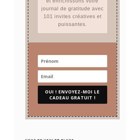
et enrichissons votre
journal de gratitude avec
101 invites créatives et
puissantes.
OUI ! ENVOYEZ-MOI LE
CADEAU GRATUIT !