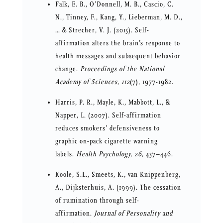
Falk, E. B., O’Donnell, M. B., Cascio, C.
N., Tinney, F., Kang, Y., Lieberman, M. D.,
… & Strecher, V. J. (2015). Self-
affirmation alters the brain’s response to
health messages and subsequent behavior
change.
Proceedings of the National
Academy of Sciences, 112
(7), 1977-1982.
Harris, P. R., Mayle, K., Mabbott, L., &
Napper, L. (2007). Self-affirmation
reduces smokers’ defensiveness to
graphic on-pack cigarette warning
labels.
Health Psychology, 26
, 437–446.
Koole, S.L., Smeets, K., van Knippenberg,
A., Dijksterhuis, A. (1999). The cessation
of rumination through self-
affirmation.
Journal of Personality and