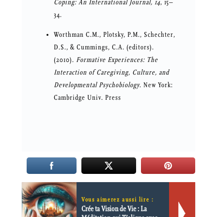
Coping: An International Journal, 14
, 15–
34.
Worthman C.M., Plotsky, P.M., Schechter,
D.S., & Cummings, C.A. (editors).
(2010).
Formative Experiences: The
Interaction of Caregiving, Culture, and
Developmental Psychobiology
. New York:
Cambridge Univ. Press
Vous aimerez aussi lire :
Crée ta Vision de Vie : La