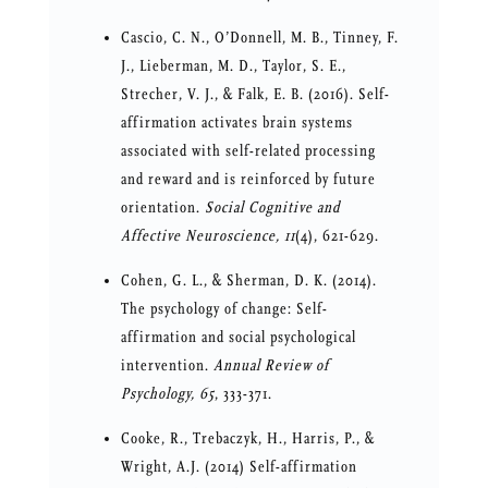
Cascio, C. N., O’Donnell, M. B., Tinney, F.
J., Lieberman, M. D., Taylor, S. E.,
Strecher, V. J., & Falk, E. B. (2016). Self-
affirmation activates brain systems
associated with self-related processing
and reward and is reinforced by future
orientation.
Social Cognitive and
Affective Neuroscience, 11
(4), 621-629.
Cohen, G. L., & Sherman, D. K. (2014).
The psychology of change: Self-
affirmation and social psychological
intervention.
Annual Review of
Psychology, 65
, 333-371.
Cooke, R., Trebaczyk, H., Harris, P., &
Wright, A.J. (2014) Self-affirmation