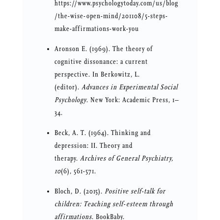
https://www.psychologytoday.com/us/blog
/the-wise-open-mind/201108/5-steps-
make-affirmations-work-you
Aronson E. (1969). The theory of
cognitive dissonance: a current
perspective. In Berkowitz, L.
(editor).
Advances in Experimental Social
Psychology
. New York: Academic Press, 1–
34.
Beck, A. T. (1964). Thinking and
depression: II. Theory and
therapy.
Archives of General Psychiatry,
10
(6), 561-571.
Bloch, D. (2015).
Positive self-talk for
children: Teaching self-esteem through
affirmations
. BookBaby.