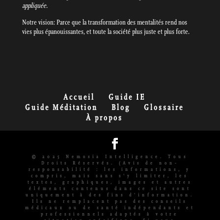
appliquée.
Notre vision: Parce que la transformation des mentalités rend nos
vies plus épanouissantes, et toute la société plus juste et plus forte.
Accueil
Guide IE
Guide Méditation
Blog
Glossaire
À propos
© 2025 Nemosia Intelligence. Tous
Droits Réservés. (Avis de non-
responsabilité : les informations, y
compris, mais sans s'y limiter, les
textes, graphiques, images et autres
éléments contenus dans ce site sont
uniquement à des fins d'information.
Ils ne remplacent pas des conseils
médicaux ou de santé indépendants et
professionnels adaptés à votre