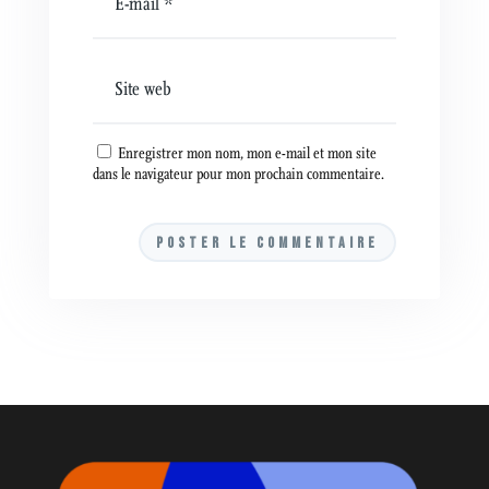
Enregistrer mon nom, mon e-mail et mon site
dans le navigateur pour mon prochain commentaire.
A
l
t
e
r
n
a
t
i
v
e
: