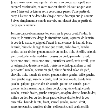
Je vais maintenant vous guider à travers un processus appelé scan
corporel respiratoire, et votre rôle est simple ici, tout ce que vous
avez à faire est de laisser votre conscience passer d’une partie du
corps à l’autre et de détendre chaque partie du corps que je nomme.
Suivez simplement le son de ma voix, en relaxant chaque partie du
corps que je nomme.
Le scan corporel commence toujours par le pouce droit, l’index, le
majeur, le quatrième doigt, le cinquième doigt, la paume de la main,
le dos de la main, le poignet, l’avant-bras, le coude, le haut du bras,
l’épaule, l’aisselle, la cage thoracique droite, taille droite, hanche
droite, cuisse droite, genou, muscle du mollet, tibia, cheville, talon du
pied droit, plante du pied droit, dessus du pied, gros orteil droit,
deuxième orteil, troisième orteil, quatrième orteil, petit orteil , gros
orteil gauche, deuxième orteil, troisième orteil, quatrième orteil,
petit orteil gauche, dessus du pied, plante du pied, talon du pied,
cheville, tibia, muscle du mollet, genou, cuisse gauche, taille gauche,
côte gauche cage, aisselle, épaule, haut du bras, coude, bas du bras
gauche, poignet gauche, dos de la main, paume de la main, pouce
gauche, index, majeur, quatrième doigt, cinquième doigt, épaule
gauche, épaule droite, gauche omoplate, omoplate droite, haut du dos,
milieu du dos, bas du dos, fesse gauche, fesse droite, tout le dos
ensemble, haut de la tête, front, sourcil gauche, sourcil droit,
paupière gauche, paupière droite, oeil gauche, oeil droit, oreille