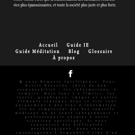
vies plus épanouissantes, et toute la société plus juste et plus forte.
Accueil
Guide IE
Guide Méditation
Blog
Glossaire
À propos
© 2025 Nemosia Intelligence. Tous
Droits Réservés. (Avis de non-
responsabilité : les informations, y
compris, mais sans s'y limiter, les
textes, graphiques, images et autres
éléments contenus dans ce site sont
uniquement à des fins d'information.
Ils ne remplacent pas des conseils
médicaux ou de santé indépendants et
professionnels adaptés à votre
situation spécifique. Si vous
rencontrez des difficultés
psychologiques, nous vous
encourageons à demander l’aide d’un