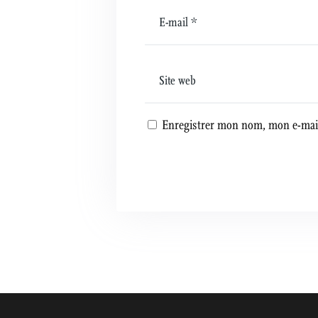
Enregistrer mon nom, mon e-mail
A
l
t
e
r
n
a
t
i
v