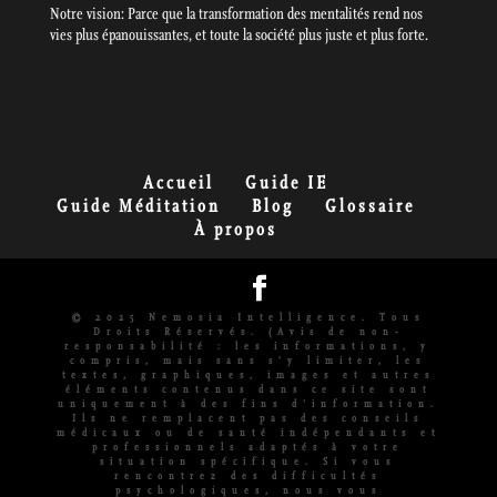
Notre vision: Parce que la transformation des mentalités rend nos
vies plus épanouissantes, et toute la société plus juste et plus forte.
Accueil
Guide IE
Guide Méditation
Blog
Glossaire
À propos
© 2025 Nemosia Intelligence. Tous
Droits Réservés. (Avis de non-
responsabilité : les informations, y
compris, mais sans s'y limiter, les
textes, graphiques, images et autres
éléments contenus dans ce site sont
uniquement à des fins d'information.
Ils ne remplacent pas des conseils
médicaux ou de santé indépendants et
professionnels adaptés à votre
situation spécifique. Si vous
rencontrez des difficultés
psychologiques, nous vous