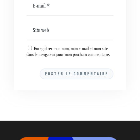
Enregistrer mon nom, mon e-mail et mon site
dans le navigateur pour mon prochain commentaire.
A
l
t
e
r
n
a
t
i
v
e
: