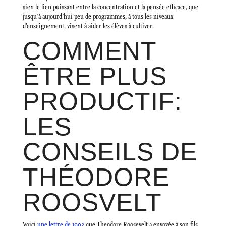
sien le lien puissant entre la concentration et la pensée efficace, que
jusqu’à aujourd’hui peu de programmes, à tous les niveaux
d’enseignement, visent à aider les élèves à cultiver.
COMMENT
ÊTRE PLUS
PRODUCTIF:
LES
CONSEILS DE
THÉODORE
ROOSVELT
Voici
une lettre de 1902
que Theodore Roosevelt a envoyée à son fils