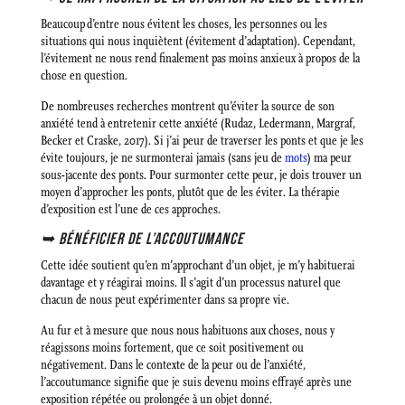
Beaucoup d’entre nous évitent les choses, les personnes ou les
situations qui nous inquiètent (évitement d’adaptation). Cependant,
l’évitement ne nous rend finalement pas moins anxieux à propos de la
chose en question.
De nombreuses recherches montrent qu’éviter la source de son
anxiété tend à entretenir cette anxiété (Rudaz, Ledermann, Margraf,
Becker et Craske, 2017). Si j’ai peur de traverser les ponts et que je les
évite toujours, je ne surmonterai jamais (sans jeu de
mots
) ma peur
sous-jacente des ponts. Pour surmonter cette peur, je dois trouver un
moyen d’approcher les ponts, plutôt que de les éviter. La thérapie
d’exposition est l’une de ces approches.
➥ BÉNÉFICIER DE
L’ACCOUTUMANCE
Cette idée soutient qu’en m’approchant d’un objet, je m’y habituerai
davantage et y réagirai moins. Il s’agit d’un processus naturel que
chacun de nous peut expérimenter dans sa propre vie.
Au fur et à mesure que nous nous habituons aux choses, nous y
réagissons moins fortement, que ce soit positivement ou
négativement. Dans le contexte de la peur ou de l’anxiété,
l’accoutumance signifie que je suis devenu moins effrayé après une
exposition répétée ou prolongée à un objet donné.