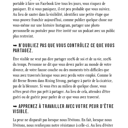
portable à faire un Facebook Live tous les jours, vous risquez de
paniquer. Et si vous paniquez, il est peu probable que vous suiviez.
Au lieu de sauter dans la visibilité, identifiez une petite étape que
vous pouvez franchir aujourd’hui, comme publier quelque chose sur
vous-même sur une histoire Instagram, partager une photo
personnelle ou postuler pour être invité sur un podcast avec un public
plus restreint.
➥ N’OUBLIEZ PAS QUE VOUS CONTRÔLEZ CE QUE VOUS
PARTAGEZ.
Être visible ne veut pas dire partager 100% de soi et de sa vie, 100%
du temps. Personne ne dit que vous devez parler au monde de votre
divorce, de votre fausse couche ou des moments très difficiles que
vous avez traversés lorsque vous avez perdu votre emploi. Comme le
dit Brene Brown dans Rising Strong, partagez à partir de la cicatrice,
pas de la blessure. Si vous êtes au milieu de quelque chose, vous
n’êtes peut-être pas prêt à partager. Au lieu de cela, attendez d’être
guéri ou de guérir pour parler de ce que vous avez traversé.
➥ APPRENEZ À TRAVAILLER AVEC VOTRE PEUR D’ÊTRE
VISIBLE.
La peur ne disparaît pas lorsque nous l’évitons. En fait, lorsque nous
l’évitons, nous renforçons notre résistance à celle-ci. Au lieu d’éviter