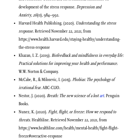
development of the stress response.
Depression and
Anxiety
,
26
(11), 984–992.
Harvard Health Publishing. (2020).
Understanding the stress
response
. Retrieved November 22, 2021, from
https://www.health.harvard.edu/staying-healthy/understanding-
the-stress-response
Khazan, I. Z. (2019).
Biofeedback and mindfulness in everyday life:
Practical solutions for improving your health and performance
.
W.W. Norton & Company.
McCabe, R., & Milosevic, I. (2015).
Phobias: The psychology of
irrational fear
. ABC-CLIO.
Nestor, J. (2020).
Breath: The new science of a lost
art
. Penguin
Books.
Nunez, K. (2020).
Fight, flight, or freeze: How we respond to
threats
. Healthline. Retrieved November 22, 2021, from
https://www.healthline.com/health/mental-health/fight-flight-
freeze#overactive-response