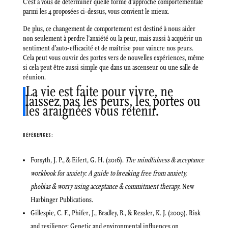
C’est à vous de déterminer quelle forme d’approche comportementale
parmi les 4 proposées ci-dessus, vous convient le mieux.
De plus, ce changement de comportement est destiné à nous aider
non seulement à perdre l’anxiété ou la peur, mais aussi à acquérir un
sentiment d’auto-efficacité et de maîtrise pour vaincre nos peurs.
Cela peut vous ouvrir des portes vers de nouvelles expériences, même
si cela peut être aussi simple que dans un ascenseur ou une salle de
réunion.
La vie est faite pour vivre, ne
laissez pas les peurs, les portes ou
les araignées vous retenir.
RÉFÉRENCES:
Forsyth, J. P., & Eifert, G. H. (2016).
The mindfulness & acceptance
workbook for anxiety: A guide to breaking free from anxiety,
phobias & worry using acceptance & commitment therapy
. New
Harbinger Publications.
Gillespie, C. F., Phifer, J., Bradley, B., & Ressler, K. J. (2009). Risk
and resilience: Genetic and environmental influences on