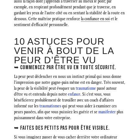
aussi la façon dont j’apprends à traverser au mieux le pont; par
exemple, en respirant profondément pendant que je traverse, en
gardant les yeux de l’autre côté ou en sentant la stabilité de la route en
dessous. Cette maîtrise pratique renforce
la confiance en soi
et le
sentiment d’efficacité personnelle.
10 ASTUCES POUR
VENIR À BOUT DE LA
PEUR D’ÊTRE VU
➥ COMMENCEZ PAR ÊTRE VU EN TOUTE SÉCURITÉ.
La peur peut déclencher en nous un instinct primal qui nous donne
l’impression que notre gagne-pain même est en danger. Très souvent,
la peur de la visibilité peut évoquer un
traumatisme
passé autour
d’être vu et entendu depuis notre
enfance
. Si c’est vous, vous
bénéficierez probablement de travailler avec un coach d’affaires
informé sur les
traumatismes
qui peut vous aider à examiner ces
peurs passées, afin que vous puissiez les guérir et se
manifester
plus
puissamment dans votre entreprise.
➥ FAITES DES PETITS PAS POUR ÊTRE VISIBLE.
Si vous imaginez passer de vous cacher derrière votre ordinateur