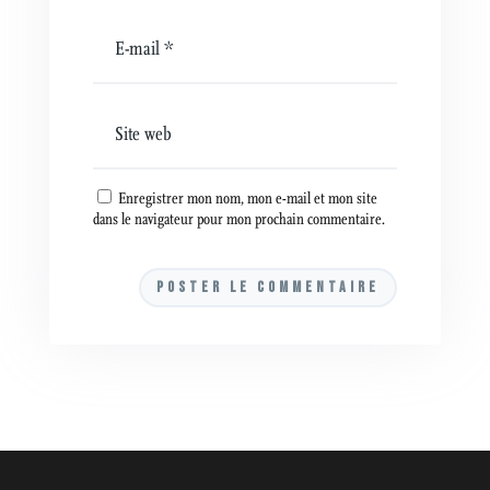
Enregistrer mon nom, mon e-mail et mon site
dans le navigateur pour mon prochain commentaire.
A
l
t
e
r
n
a
t
i
v
e
: