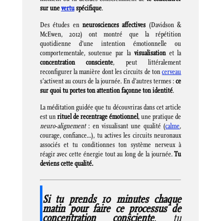
sur une
vertu
spécifique
.
Des études en
neurosciences affectives
(Davidson &
McEwen, 2012) ont montré que la répétition
quotidienne d’une intention émotionnelle ou
comportementale, soutenue par la
visualisation
et la
concentration consciente
, peut littéralement
reconfigurer la manière dont les circuits de ton
cerveau
s’activent au cours de la journée. En d’autres termes :
ce
sur quoi tu portes ton attention façonne ton identité
.
La méditation guidée que tu découvriras dans cet article
est un
rituel de recentrage émotionnel
, une pratique de
neuro-alignement
: en visualisant une qualité (
calme
,
courage, confiance…), tu actives les circuits neuronaux
associés et tu conditionnes ton système nerveux à
réagir avec cette énergie tout au long de la journée.
Tu
deviens cette qualité.
Si tu prends 10 minutes chaque
matin pour faire ce processus de
concentration consciente
, tu