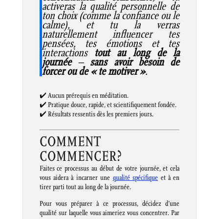
activeras la qualité personnelle de
ton choix (comme la confiance ou le
calme), et tu la verras
naturellement influencer tes
pensées, tes émotions et tes
interactions
tout au long de la
journée
–
sans avoir besoin de
forcer ou de « te motiver »
.
✔️ Aucun prérequis en méditation.
✔️ Pratique douce, rapide, et scientifiquement fondée.
✔️ Résultats ressentis dès les premiers jours.
COMMENT
COMMENCER?
Faites ce processus au début de votre journée, et cela
vous aidera à incarner une
qualité spécifique
et à en
tirer parti tout au long de la journée.
Pour vous préparer à ce processus, décidez d’une
qualité sur laquelle vous aimeriez vous concentrer. Par