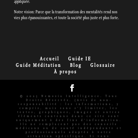
appliquée.
Notre vision: Parce que la transformation des mentalités rend nos
vies plus épanouissantes, et toute la société plus juste et plus forte.
Accueil
Guide IE
Guide Méditation
Blog
Glossaire
À propos
© 2025 Nemosia Intelligence. Tous
Droits Réservés. (Avis de non-
responsabilité : les informations, y
compris, mais sans s'y limiter, les
textes, graphiques, images et autres
éléments contenus dans ce site sont
uniquement à des fins d'information.
Ils ne remplacent pas des conseils
médicaux ou de santé indépendants et
professionnels adaptés à votre
situation spécifique. Si vous