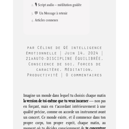
🎙️ Script audio – méditation guidée
💬 Un Message à retenir
Articles connexes
par
Céline de QE intelligence
émotionnelle
|
Juin 14, 2024
|
21xAUTO-DISCIPLINE ÉQUILIBRÉE
,
Conscience de soi
,
Forces de
caractère
,
Méditation
,
Productivité
|
0 commentaires
Imagine un monde dans lequel tu choisis chaque matin
la version de toi-même que tu veux incarner
— non pas
en forçant, mais en t’accordant intérieurement à une
qualité précise, comme on accorde un instrument avant
un concert. Ce monde existe, et il commence dans ton
propre corps, ton propre esprit, chaque matin, au
moment où tu décides consciemment de
te concentrer