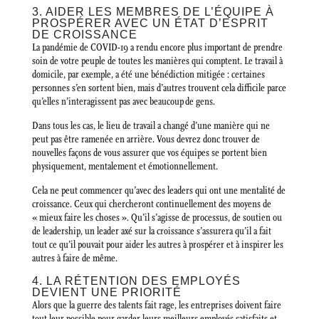
3. AIDER LES MEMBRES DE L’ÉQUIPE À
PROSPÉRER AVEC UN ÉTAT D’ESPRIT
DE CROISSANCE
La pandémie de COVID-19 a rendu encore plus important de prendre
soin de votre peuple de toutes les manières qui comptent. Le travail à
domicile, par exemple, a été une bénédiction mitigée : certaines
personnes s’en sortent bien, mais d’autres trouvent cela difficile parce
qu’elles n’interagissent pas avec beaucoup de gens.
Dans tous les cas, le lieu de travail a changé d’une manière qui ne
peut pas être ramenée en arrière. Vous devrez donc trouver de
nouvelles façons de vous assurer que vos équipes se portent bien
physiquement, mentalement et émotionnellement.
Cela ne peut commencer qu’avec des leaders qui ont une mentalité de
croissance. Ceux qui chercheront continuellement des moyens de
« mieux faire les choses ». Qu’il s’agisse de processus, de soutien ou
de leadership, un leader axé sur la croissance s’assurera qu’il a fait
tout ce qu’il pouvait pour aider les autres à prospérer et à inspirer les
autres à faire de même.
4. LA RÉTENTION DES EMPLOYÉS
DEVIENT UNE PRIORITÉ
Alors que la guerre des talents fait rage, les entreprises doivent faire
tout leur possible pour garder leurs meilleurs employés satisfaits et