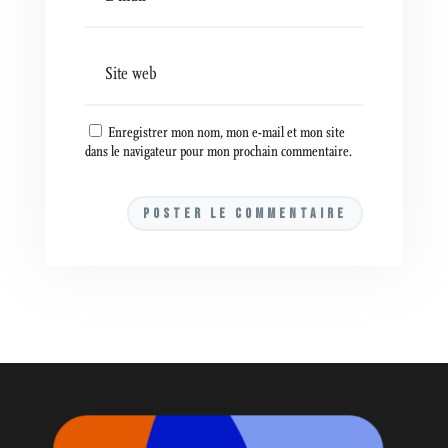
Enregistrer mon nom, mon e-mail et mon site
dans le navigateur pour mon prochain commentaire.
A
l
t
e
r
n
a
t
i
v
e
: