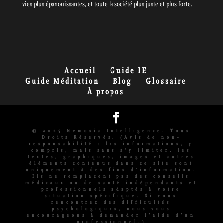
vies plus épanouissantes, et toute la société plus juste et plus forte.
Accueil
Guide IE
Guide Méditation
Blog
Glossaire
À propos
© 2025 Nemosia Intelligence. Tous
Droits Réservés. (Avis de non-
responsabilité : les informations, y
compris, mais sans s'y limiter, les
textes, graphiques, images et autres
éléments contenus dans ce site sont
uniquement à des fins d'information.
Ils ne remplacent pas des conseils
médicaux ou de santé indépendants et
professionnels adaptés à votre
situation spécifique. Si vous
rencontrez des difficultés
psychologiques, nous vous
encourageons à demander l’aide d’un
professionnel.)