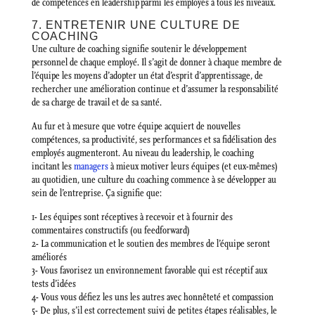
de compétences en leadership parmi les employés à tous les niveaux.
7. ENTRETENIR UNE CULTURE DE
COACHING
Une culture de coaching signifie soutenir le développement
personnel de chaque employé. Il s’agit de donner à chaque membre de
l’équipe les moyens d’adopter un état d’esprit d’apprentissage, de
rechercher une amélioration continue et d’assumer la responsabilité
de sa charge de travail et de sa santé.
Au fur et à mesure que votre équipe acquiert de nouvelles
compétences, sa productivité, ses performances et sa fidélisation des
employés augmenteront. Au niveau du leadership, le coaching
incitant les
managers
à mieux motiver leurs équipes (et eux-mêmes)
au quotidien, une culture du coaching commence à se développer au
sein de l’entreprise. Ça signifie que:
1- Les équipes sont réceptives à recevoir et à fournir des
commentaires constructifs (ou feedforward)
2- La communication et le soutien des membres de l’équipe seront
améliorés
3- Vous favorisez un environnement favorable qui est réceptif aux
tests d’idées
4- Vous vous défiez les uns les autres avec honnêteté et compassion
5- De plus, s’il est correctement suivi de petites étapes réalisables, le