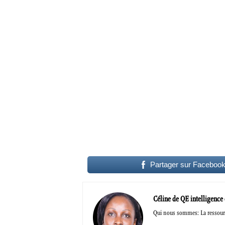
Partager sur Faceboo
Céline de QE intelligence
Qui nous sommes: La ressourc