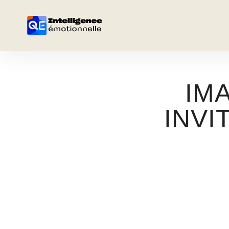
IM
INVI