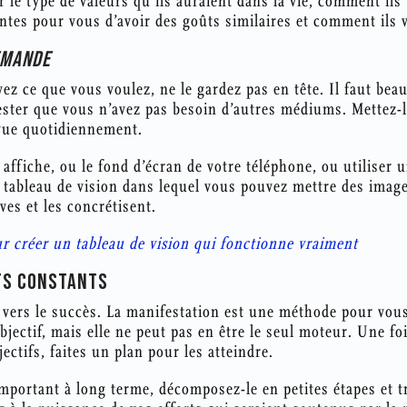
r le type de valeurs qu’ils auraient dans la vie, comment ils 
tes pour vous d’avoir des goûts similaires et comment ils ve
EMANDE
z ce que vous voulez, ne le gardez pas en tête. Il faut bea
ester que vous n’avez pas besoin d’autres médiums. Mettez-l
 vue quotidiennement.
ffiche, ou le fond d’écran de votre téléphone, ou utiliser u
 tableau de vision dans lequel vous pouvez mettre des image
ves et les concrétisent.
ur créer un tableau de vision qui fonctionne vraiment
RTS CONSTANTS
i vers le succès. La manifestation est une méthode pour vou
bjectif, mais elle ne peut pas en être le seul moteur. Une fo
ectifs, faites un plan pour les atteindre.
 important à long terme, décomposez-le en petites étapes et tr