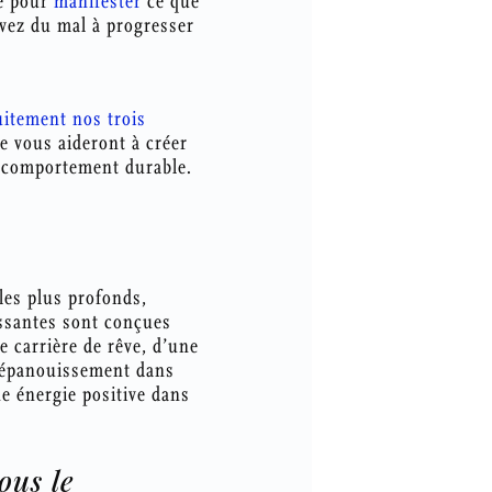
re pour
manifester
ce que
avez du mal à progresser
uitement nos trois
ce vous aideront à créer
de comportement durable.
 les plus profonds,
uissantes sont conçues
e carrière de rêve, d’une
’épanouissement dans
e énergie positive dans
ous le