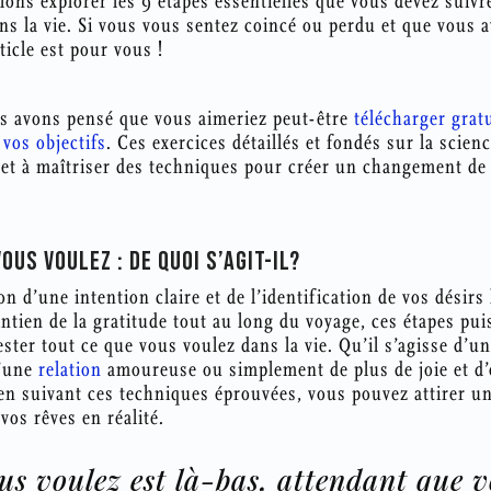
llons explorer les 9 étapes essentielles que vous devez suiv
ns la vie. Si vous vous sentez coincé ou perdu et que vous 
rticle est pour vous !
s avons pensé que vous aimeriez peut-être
télécharger grat
 vos objectifs
. Ces exercices détaillés et fondés sur la scien
es et à maîtriser des techniques pour créer un changement 
OUS VOULEZ : DE QUOI S’AGIT-IL?
on d’une intention claire et de l’identification de vos désirs
aintien de la gratitude tout au long du voyage, ces étapes p
ster tout ce que vous voulez dans la vie. Qu’il s’agisse d’un
d’une
relation
amoureuse ou simplement de plus de joie et d
en suivant ces techniques éprouvées, vous pouvez attirer un
vos rêves en réalité.
us voulez est là-bas, attendant que v