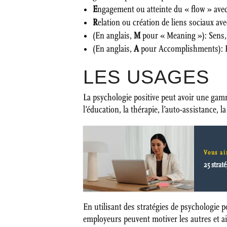
E
ngagement ou atteinte du « flow » avec
R
elation ou création de liens sociaux avec
(En anglais,
M
pour « Meaning »): Sens, 
(En anglais,
A
pour Accomplishments): Ré
LES USAGES
La psychologie positive peut avoir une gam
l’éducation, la thérapie, l’auto-assistance, l
Vous ai
25 strat
En utilisant des stratégies de psychologie po
employeurs peuvent motiver les autres et ai