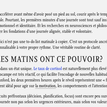
accélérer avant même d’avoir posé un pied au sol, courir après le temp
le. Pourtant, les premières minutes d’une journée sont tout sauf insi
otionnel et identitaire. Et les recherches en neurosciences et philos
er les fondations d’une journée alignée, stable et volontaire.
ici n’est pas une to-do list matinale à copier. C’est un protocole ancr
nalisable à votre propre rythme. Une véritable routine de clarté.
ES MATINS ONT CE POUVOIR?
st dans un état unique.
Le taux de cortisol
est naturellement plus élevé
pocampe est très réactif, ce qui facilite l’encodage de nouvelles habi
ford, les deux premières heures après le réveil représentent une « fe
ent idéal pour agir sur
la motivation
, les comportements et l’attentio
cuits préfrontaux (décision, planification, focus) sont encore peu s
journée non pas selon les urgences extérieures, mais selon vos valeur