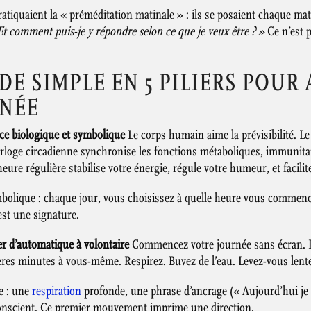
atiquaient la « préméditation matinale » : ils se posaient chaque mat
Et comment puis-je y répondre selon ce que je veux être ? »
Ce n’est p
E SIMPLE EN 5 PILIERS POUR
INÉE
ce biologique et symbolique
Le corps humain aime la prévisibilité. L
orloge circadienne synchronise les fonctions métaboliques, immunitai
 heure régulière stabilise votre énergie, régule votre humeur, et facil
mbolique : chaque jour, vous choisissez à quelle heure vous commence
est une signature.
r d’automatique à volontaire
Commencez votre journée sans écran. Pa
ères minutes à vous-même. Respirez. Buvez de l’eau. Levez-vous len
re : une
respiration
profonde, une phrase d’ancrage (« Aujourd’hui je 
conscient. Ce premier mouvement imprime une direction.