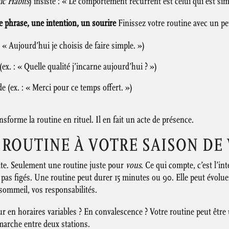
c Habits
) insiste : « Le comportement récurrent est celui qui est simpl
 phrase, une intention, un sourire
Finissez votre routine avec un peti
: « Aujourd’hui je choisis de faire simple. »)
ex. : « Quelle qualité j’incarne aujourd’hui ? »)
 (ex. : « Merci pour ce temps offert. »)
ransforme la routine en rituel. Il en fait un acte de présence.
 ROUTINE À VOTRE SAISON DE 
aite. Seulement une routine juste pour
vous
. Ce qui compte, c’est l’in
 pas figés. Une routine peut durer 15 minutes ou 90. Elle peut évoluer.
sommeil, vos responsabilités.
ur en horaires variables ? En convalescence ? Votre routine peut être
 marche entre deux stations.