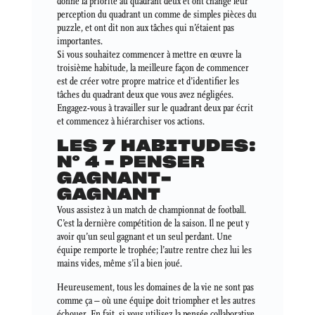
donné la priorité au quadrant deux et ont changé leur
perception du quadrant un comme de simples pièces du
puzzle, et ont dit non aux tâches qui n’étaient pas
importantes.
Si vous souhaitez commencer à mettre en œuvre la
troisième habitude, la meilleure façon de commencer
est de créer votre propre matrice et d’identifier les
tâches du quadrant deux que vous avez négligées.
Engagez-vous à travailler sur le quadrant deux par écrit
et commencez à hiérarchiser vos actions.
LES 7 HABITUDES:
N° 4 – PENSER
GAGNANT-
GAGNANT
Vous assistez à un match de championnat de football.
C’est la dernière compétition de la saison. Il ne peut y
avoir qu’un seul gagnant et un seul perdant. Une
équipe remporte le trophée; l’autre rentre chez lui les
mains vides, même s’il a bien joué.
Heureusement, tous les domaines de la vie ne sont pas
comme ça – où une équipe doit triompher et les autres
échouer. En fait, si vous utilisez la pensée collaborative,