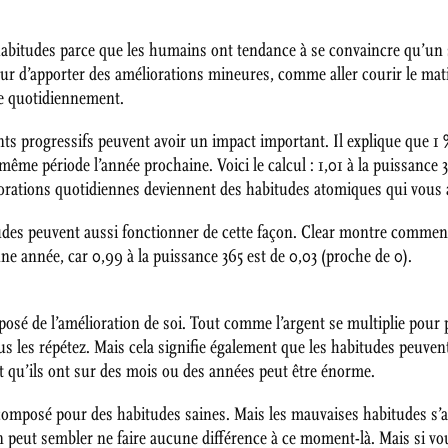
abitudes parce que les humains ont tendance à se convaincre qu’un 
aleur d’apporter des améliorations mineures, comme aller courir le mat
te quotidiennement.
 progressifs peuvent avoir un impact important. Il explique que 1 
 même période l’année prochaine. Voici le calcul : 1,01 à la puissance 3
liorations quotidiennes deviennent des habitudes atomiques qui vous ai
tudes peuvent aussi fonctionner de cette façon. Clear montre commen
une année, car 0,99 à la puissance 365 est de 0,03 (proche de 0).
osé de l’amélioration de soi. Tout comme l’argent se multiplie pour p
us les répétez. Mais cela signifie également que les habitudes peuve
t qu’ils ont sur des mois ou des années peut être énorme.
êt composé pour des habitudes saines. Mais les mauvaises habitudes 
peut sembler ne faire aucune différence à ce moment-là. Mais si vou