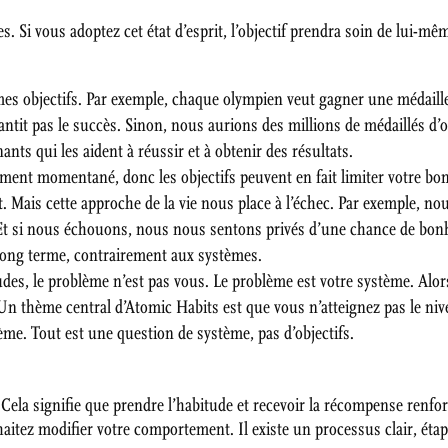
. Si vous adoptez cet état d’esprit, l’objectif prendra soin de lui-mê
:
mes objectifs. Par exemple, chaque olympien veut gagner une médaille
arantit pas le succès. Sinon, nous aurions des millions de médaillés d’
nts qui les aident à réussir et à obtenir des résultats.
ement momentané, donc les objectifs peuvent en fait limiter votre bo
 Mais cette approche de la vie nous place à l’échec. Par exemple, no
. Et si nous échouons, nous nous sentons privés d’une chance de bon
 long terme, contrairement aux systèmes.
des, le problème n’est pas vous. Le problème est votre système. Alor
 Un thème central d’Atomic Habits est que vous n’atteignez pas le nive
ème. Tout est une question de système, pas d’objectifs.
Cela signifie que prendre l’habitude et recevoir la récompense renforc
haitez modifier votre comportement. Il existe un processus clair, étap