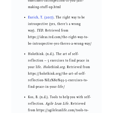
ometimes-introspection-is-you-just-
making-stuff-up.html
Eurich, T. (2017)
. The right way to be
introspective (yes, there’s a wrong
way).
TED.
Retrieved from
https://ideas.ted.com/the-right-way-to-
be-introspective-yes-theres-a-wrong-way/
Holothink. (n.d.). The art of self-
reflection – 5 exercises to find peace in
your life.
Holothink.org.
Retrieved from
https://holothink.org/the-art-of-self-
reflection-%E2%80%93-5-exercises-to-
find-peace-in-your-life/
Kos, B. (n.d.). Tools to help you with self-
reflection.
Agile Lean Life.
Retrieved
from https://agileleanlife.com/tools-to-