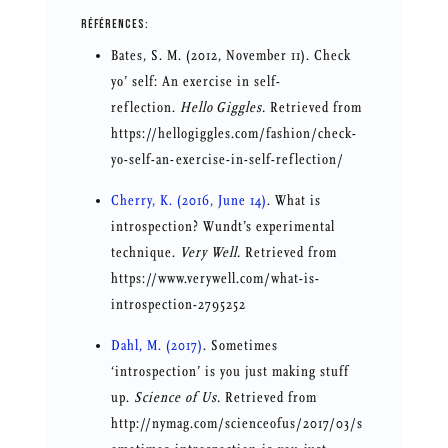
RÉFÉRENCES:
Bates, S. M. (2012, November 11). Check
yo’ self: An exercise in self-
reflection.
Hello Giggles.
Retrieved from
https://hellogiggles.com/fashion/check-
yo-self-an-exercise-in-self-reflection/
Cherry, K. (2016, June 14)
. What is
introspection? Wundt’s experimental
technique.
Very Well.
Retrieved from
https://www.verywell.com/what-is-
introspection-2795252
Dahl, M. (2017)
. Sometimes
‘introspection’ is you just making stuff
up.
Science of Us.
Retrieved from
http://nymag.com/scienceofus/2017/03/s