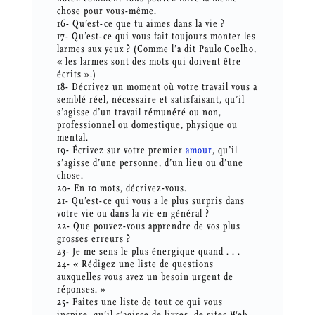
chose pour vous-même.
16- Qu’est-ce que tu aimes dans la vie ?
17- Qu’est-ce qui vous fait toujours monter les
larmes aux yeux ? (Comme l’a dit Paulo Coelho,
« les larmes sont des mots qui doivent être
écrits ».)
18- Décrivez un moment où votre travail vous a
semblé réel, nécessaire et satisfaisant, qu’il
s’agisse d’un travail rémunéré ou non,
professionnel ou domestique, physique ou
mental.
19- Écrivez sur votre premier
amour
, qu’il
s’agisse d’une personne, d’un lieu ou d’une
chose.
20- En 10 mots, décrivez-vous.
21- Qu’est-ce qui vous a le plus surpris dans
votre vie ou dans la vie en général ?
22- Que pouvez-vous apprendre de vos plus
grosses erreurs ?
23- Je me sens le plus énergique quand . . .
24- « Rédigez une liste de questions
auxquelles vous avez un besoin urgent de
réponses. »
25- Faites une liste de tout ce qui vous
inspire, qu’il s’agisse de livres, de sites Web,