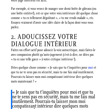
votre juge intérieur est actif.
Par exemple, si vous venez de manger une demi-boîte de gâteaux (ou
une boîte entière!), est-ce que votre voix intérieure dit quelque chose
comme « tu es tellement dégoûtant », « tu me rends malade », etc.
Essayez vraiment d’avoir une idée claire de la façon dont vous vous
parlez.
2. ADOUCISSEZ VOTRE
DIALOGUE INTÉRIEUR
Faites un effort actif pour adoucir la voix autocritique, mais faites-le
avec compassion plutôt qu’auto-jugement (c’est-à-dire, ne dites pas
« tu es une telle garce » à votre critique intérieur !).
Dites quelque chose comme: « Je sais que tu t’inquiètes pour
moi
et
que tu ne te sens pas en sécurité, mais tu me fais mal inutilement.
Pourrais-tu laisser mon moi compatissant intérieur dire quelques
mots maintenant ? »
« Je sais que tu t’inquiètes pour moi et que tu
ne te sens pas en sécurité, mais tu me fais mal
inutilement. Pourrais-tu laisser mon moi
compatissant intérieur dire quelques mots