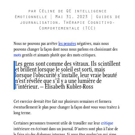
par
Céline de QE intelligence
émotionnelle
|
Mai 31, 2023
|
Guides de
journalisation
,
Thérapie Cognitivo-
Comportementale (TCC)
Nous ne pouvons pas arrêter
les pensées
négatives, mais nous
pouvons changer la façon dont nous nous parlons en choisissant des
mots
gentils et aimants plutôt que des mots critiques.
Les gens sont comme des vitraux. Ils scintillent
et brillent lorsque le soleil est sorti, mais
lorsque l’obscurité s’installe, leur vraie beauté
n’est révélée que s’il y a une lumière de
l’intérieur. – Elisabeth Kubler-Ross
Cet exercice devrait être fait sur plusieurs semaines et formera
éventuellement le plan pour changer la façon dont vous vous traitez à
long terme.
Certaines personnes trouvent utile de travailler sur leur
critique
intérieure en écrivant dans un journal. D’autres sont plus à l’aise de
le faire via des dialogues internes. Si vous êtes quelqu’un qui aime