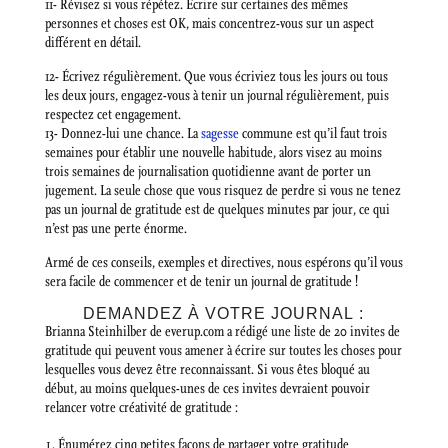
11- Révisez si vous répétez. Écrire sur certaines des mêmes
personnes et choses est OK, mais concentrez-vous sur un aspect
différent en détail.
12- Écrivez régulièrement. Que vous écriviez tous les jours ou tous
les deux jours, engagez-vous à tenir un journal régulièrement, puis
respectez cet engagement.
13- Donnez-lui une chance. La
sagesse
commune est qu’il faut trois
semaines pour établir une nouvelle habitude, alors visez au moins
trois semaines de journalisation quotidienne avant de porter un
jugement. La seule chose que vous risquez de perdre si vous ne tenez
pas un journal de gratitude est de quelques minutes par jour, ce qui
n’est pas une perte énorme.
Armé de ces conseils, exemples et directives, nous espérons qu’il vous
sera facile de commencer et de tenir un journal de gratitude !
DEMANDEZ À VOTRE JOURNAL :
Brianna Steinhilber de everup.com a rédigé une liste de 20 invites de
gratitude qui peuvent vous amener à écrire sur toutes les choses pour
lesquelles vous devez être reconnaissant. Si vous êtes bloqué au
début, au moins quelques-unes de ces invites devraient pouvoir
relancer votre créativité de gratitude :
Énumérez cinq petites façons de partager votre gratitude