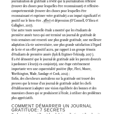
journalisation de gratitude a révélé que la journalisation réflexive
(trouver des choses pour lesquelles être reconnaissant) et réflexive-
comportementale (trouver des choses pour lesquelles être
reconnaissant et exprimer votre gratitude) a un impact significatif et
positif sur le bien-être ,
affect
et dépression (O’Connell, O’Shea et
Gallagher, 2017).
Une autre toute nouvelle étude a montré que les étudiants de
première année turcs qui ont terminé un journal de gratitude de
trois semaines ont ressenti une plus grande gratitude, une meilleure
adaptation à la vie universitaire, une plus grande satisfaction à l’égard
de la vie et un effet positif accru, par rapport à un groupe témoin
d’étudiants de première année (Işık & Ergüner-Tekinalp, 2017 ).
Il a été démontré que le journal de gratitude aide les parents divorcés
à pardonner à leur(s) ex-conjoint(s), une étape extrêmement
importante vers une coparentalité positive (Rye, Fleri, Moore,
Worthington, Wade, Sandage et Cook, 2012) ;
Enfin, des chercheurs australiens sur la gratitude ont trouvé des
preuves que la tenue d’un journal de gratitude aidait les chefs
d’établissement à adopter une vision équilibrée des bonnes et des
mauvaises choses qui se produisent à l’école, à utiliser des problèmes
plus appréciatifs.
COMMENT DÉMARRER UN JOURNAL
GRATITUDE: 7 SECRETS