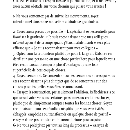
Gardez ces astuces à l’esprit lors de la journalisation, et il ne devrait y
avoir aucun obstacle sur votre chemin qui puisse vous arrêter !
1- Ne vous contentez pas de suivre les mouvements, soyez
intentionnel dans votre nouvelle « attitude de gratitude ».
2- Soyez aussi précis que possible – la spécificité est essentielle pour
favoriser la gratitude. « Je suis reconnaissant que mes collègues
m’aient apporté de la soupe quand j’étais malade mardi » sera plus
efficace que « Je suis reconnaissant pour mes collègues ».
3- Optez pour la profondeur plutôt que pour la largeur. Élaborer en
détail sur une personne ou une chose particulière pour laquelle vous
êtes reconnaissant comporte plus d’avantages qu’une liste
superficielle de beaucoup de choses.
4- Soyez personnel. Se concentrer sur les personnes envers qui vous
êtes reconnaissant a plus d’impact que de se concentrer sur des
choses pour lesquelles vous êtes reconnaissant.
5- Essayez la soustraction, pas seulement l’addition. Réfléchissez à ce
que serait votre vie sans certaines personnes ou certaines choses,
plutôt que de simplement compter toutes les bonnes choses. Soyez
reconnaissant pour les résultats négatifs que vous avez évités,
échappés, empêchés ou transformés en quelque chose de positif –
essayez de ne pas prendre cette bonne fortune pour acquise.
6- Ne vous précipitez pas tout au long du processus – essayez de