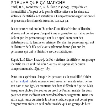
PREUVE QUE ÇA MARCHE
Small, D.A., Loewenstein, G., & Slovic, P. (2007). Sympathie et
insensibilité : l’impact de la pensée délibérative sur les dons aux
victimes identifiables et statistiques. Comportement organisationnel
et processus décisionnels humains, 102, 143-153.
Les personnes qui ont lu l’histoire d’une fille africaine célibataire
affamée ont donné plus d’argent à une organisation caritative contre
la faim que les personnes qui ont lu un appel contenant des
statistiques sur la famine en Afrique. De plus, les personnes qui ont
lu l’histoire de la fille seule ont également donné plus que les
personnes qui ont lu l’histoire avec les statistiques.
Kogut, T., & Ritov, I. (2005). L’effet « victime identifiée » : un groupe
identifié ou un seul individu ? Journal de la prise de décision
comportementale, 18(3), 157–167.
Dans une expérience, lorsque les gens ont eu la possibilité d’aider
soit un
enfant
malade anonyme, soit un enfant malade identifié par
son nom et son âge, les montants des dons différaient à peine. Mais
lorsqu’une photo a été ajoutée au profil de l’enfant malade, les dons
pour ses soins médicaux ont considérablement augmenté. Dans une
autre expérience au sein de la même étude, les gens ont donné plus
d’argent pour aider un seul enfant malade qu’à un groupe de huit