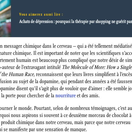
Vous aimerez aussi lire :
Achats de dépression : pourquoi la thérapie par shopping ne guérit pa
 messager chimique dans le cerveau – qui a été tellement médiatisé
gnature chimique. Il est important de noter que les scientifiques s’
tement humain est beaucoup plus compliqué que notre désir de simpli
auteur de l’extravagant intitulé
The Molecule of More: How a Single 
of the Human Race
, reconnaissent que leurs livres simplifient à l’excès
fusion au sujet de la dopamine, qui pendant des années a été fauss
dopamine disent qu’il s’agit plus de vouloir que d’aimer : elle semble j
 à la porte pour chercher de la
nourriture
et des amis.
 tourner le monde. Pourtant, selon de nombreux témoignages, c’est au
rquoi nous aspirons si souvent à ce deuxième morceau de chocolat à 
 produit chimique dans notre cerveau, mais parce que notre cerveau 
ui se manifeste par une sensation de manque.