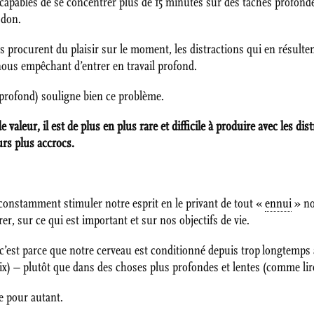
apables de se concentrer plus de 15 minutes sur des tâches profonde
 don.
rocurent du plaisir sur le moment, les distractions qui en résulten
ous empêchant d’entrer en travail profond.
l profond) souligne bien ce problème.
aleur, il est de plus en plus rare et difficile à produire avec les di
rs plus accrocs.
e constamment stimuler notre esprit en le privant de tout «
ennui
» no
r, sur ce qui est important et sur nos objectifs de vie.
r, c’est parce que notre cerveau est conditionné depuis trop longtemps
lix) – plutôt que dans des choses plus profondes et lentes (comme li
le pour autant.