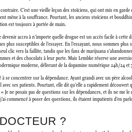
 contraire. C’est une vieille leçon des stoïciens, qui ont mis en garde
ent mène à la souffrance. Pourtant, les anciens stoïciens et bouddhi
ation est toujours à portée de main.
 devenir accro à n’importe quelle drogue est un accès facile à cette 
s plus susceptibles de l’essayer. En l’essayant, nous sommes plus s
ul clic vers la faillite, tandis que les fans de marijuana s’abandonnent
ommes et des chocolats à leur porte. Mais Lembke réserve une aversio
hypodermique moderne, délivrant de la dopamine numérique 24h/24 et 7
sité à se concentrer sur la dépendance. Ayant grandi avec un père alcoo
 avec ses patients. Pourtant, elle dit qu’elle a rapidement découvert 
 « Je ne posais pas de questions sur les dépendances, et ils ne me le d
 j’ai commencé à poser des questions, ils étaient impatients d’en parl
 DOCTEUR ?