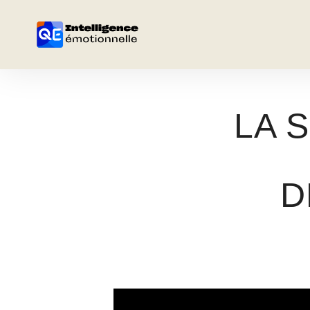
LA 
D