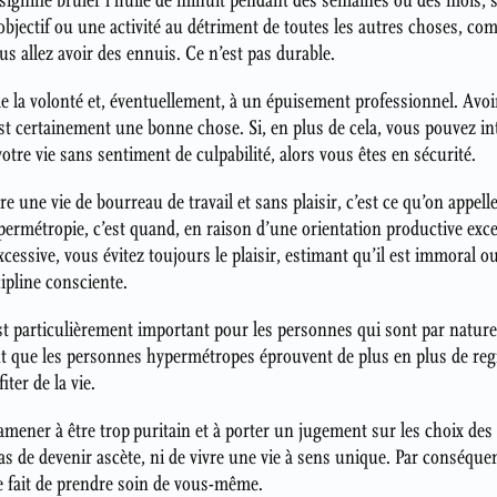
 signifie brûler l’huile de minuit pendant des semaines ou des mois, 
bjectif ou une activité au détriment de toutes les autres choses, co
us allez avoir des ennuis. Ce n’est pas durable.
e la volonté et, éventuellement, à un épuisement professionnel. Avoir
st certainement une bonne chose. Si, en plus de cela, vous pouvez in
re vie sans sentiment de culpabilité, alors vous êtes en sécurité.
re une vie de bourreau de travail et sans plaisir, c’est ce qu’on appel
hypermétropie, c’est quand, en raison d’une orientation productive exc
xcessive, vous évitez toujours le plaisir, estimant qu’il est immoral o
cipline consciente.
 est particulièrement important pour les personnes qui sont par natu
 que les personnes hypermétropes éprouvent de plus en plus de regre
iter de la vie.
amener à être trop puritain et à porter un jugement sur les choix des a
as de devenir ascète, ni de vivre une vie à sens unique. Par conséquen
le fait de prendre soin de vous-même.