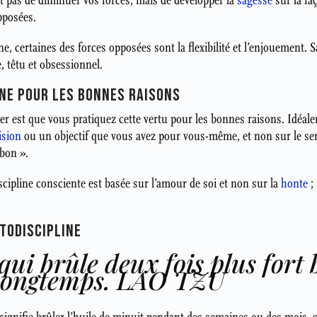
st pas de diminuer vos forces, mais de développer la
sagesse
sur la faç
pposées.
ne, certaines des forces opposées sont la flexibilité et l’enjouement. 
e, têtu et obsessionnel.
INE POUR LES BONNES RAISONS
ler est que vous pratiquez cette vertu pour les bonnes raisons. Idéal
ision
ou un objectif que vous avez pour vous-même, et non sur le s
 bon ».
scipline consciente est basée sur l’amour de soi et non sur la
honte
; 
TODISCIPLINE
ui brûle deux fois plus fort
 longtemps. LAO TZU