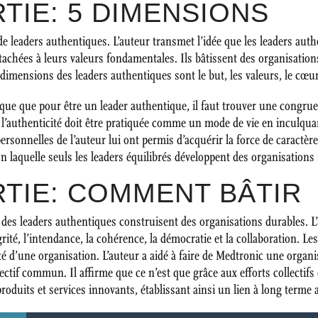
TIE: 5 DIMENSIONS
 de leaders authentiques. L’auteur transmet l’idée que les leaders a
ttachées à leurs valeurs fondamentales. Ils bâtissent des organisati
 dimensions des leaders authentiques sont le but, les valeurs, le cœur, 
ique que pour être un leader authentique, il faut trouver une congruen
, l’authenticité doit être pratiquée comme un mode de vie en inculquant
 personnelles de l’auteur lui ont permis d’acquérir la force de caractè
lon laquelle seuls les leaders équilibrés développent des organisations 
RTIE: COMMENT BÂTIR
des leaders authentiques construisent des organisations durables. L’
ité, l’intendance, la cohérence, la démocratie et la collaboration. Les
lité d’une organisation. L’auteur a aidé à faire de Medtronic une org
jectif commun. Il affirme que ce n’est que grâce aux efforts collecti
oduits et services innovants, établissant ainsi un lien à long terme av