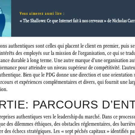
Vous aimerez aussi lire :
« The Shallows: Ce que Internet fait à nos cerveaux » de Nicholas Car
ations authentiques sont celles qui placent le client en premier, puis 
intérêts des employés sur la mission de l’organisation, ce qui se tr
ssance durable à long terme. Une autre marque d’une organisation aut
ormance pour atteindre un niveau supérieur de compétitivité. L’auteu
uthentique. Bien que le PDG donne une direction et une orientation s
arcours et expériences complémentaires et divers, qui fournit une la
ion.
RTIE: PARCOURS D’EN
ntreprises authentiques vers le leadership du marché. Dans ce process
ue des dilemmes éthiques, des obstacles réglementaires, des barrières
r des échecs stratégiques. Les « sept péchés capitaux » identifiés par 