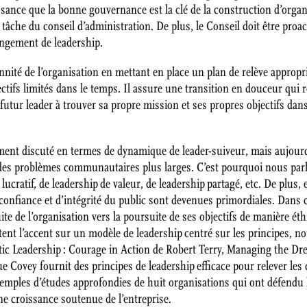
sance que la bonne gouvernance est la clé de la construction d’organi
tâche du conseil d’administration. De plus, le Conseil doit être proact
angement de leadership.
nnité de l’organisation en mettant en place un plan de relève appropr
ectifs limités dans le temps. Il assure une transition en douceur qui r
futur leader à trouver sa propre mission et ses propres objectifs dans 
lement discuté en termes de dynamique de leader-suiveur, mais aujourd’
rs des problèmes communautaires plus larges. C’est pourquoi nous par
lucratif, de leadership de valeur, de leadership partagé, etc. De plus,
confiance et d’intégrité du public sont devenues primordiales. Dans ce
ite de l’organisation vers la poursuite de ses objectifs de manière ét
ent l’accent sur un modèle de leadership centré sur les principes, n
tic Leadership : Courage in Action de Robert Terry, Managing the D
e Covey fournit des principes de leadership efficace pour relever les d
xemples d’études approfondies de huit organisations qui ont défendu l
e croissance soutenue de l’entreprise.