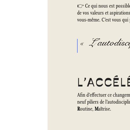
👉 Ce qui nous est possible,
de vos valeurs et aspirations
vous-même. C’est vous qui p
« L’autodisci
L’ACCÉ
Afin d’effectuer ce change
neuf piliers de l’autodiscipl
R
outine,
M
aîtrise.