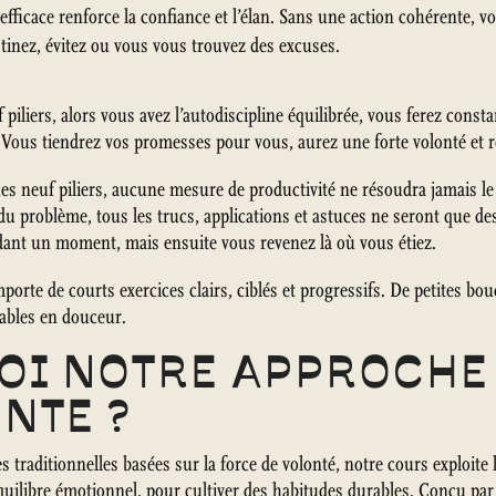
efficace renforce la confiance et l’élan. Sans une action cohérente, v
inez, évitez ou vous vous trouvez des excuses.
 piliers, alors vous avez l’autodiscipline équilibrée, vous ferez cons
 Vous tiendrez vos promesses pour vous, aurez une forte volonté et r
ces neuf piliers, aucune mesure de productivité ne résoudra jamais 
du problème, tous les trucs, applications et astuces ne seront que de
dant un moment, mais ensuite vous revenez là où vous étiez.
orte de courts exercices clairs, ciblés et progressifs. De petites b
lables en douceur.
OI NOTRE APPROCHE
NTE ?
raditionnelles basées sur la force de volonté, notre cours exploite 
équilibre émotionnel, pour cultiver des habitudes durables. Conçu par