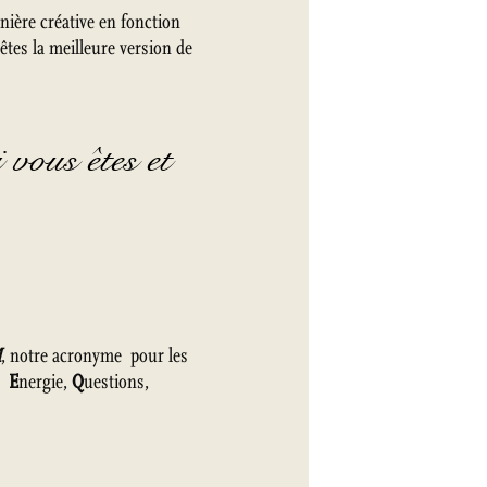
nière créative en fonction
 êtes la meilleure version de
i vous êtes et
M
, notre acronyme pour les
s,
E
nergie,
Q
uestions,