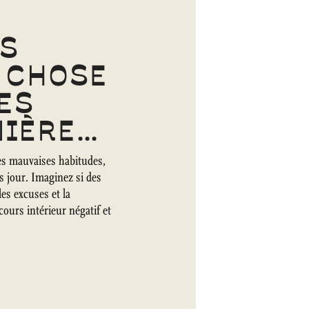
US
 CHOSE
LES
NIÈRE…
les mauvaises habitudes,
s jour. Imaginez si des
les excuses et la
ours intérieur négatif et