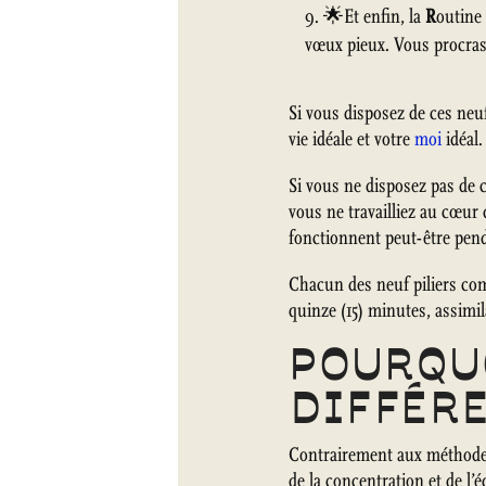
🌟Et enfin, la
R
outine 
vœux pieux. Vous procrast
Si vous disposez de ces neuf
vie idéale et votre
moi
idéal.
Si vous ne disposez pas de 
vous ne travailliez au cœur 
fonctionnent peut-être pen
Chacun des neuf piliers comp
quinze (15) minutes, assimi
POURQU
DIFFÉRE
Contrairement aux méthodes t
de la concentration et de l’