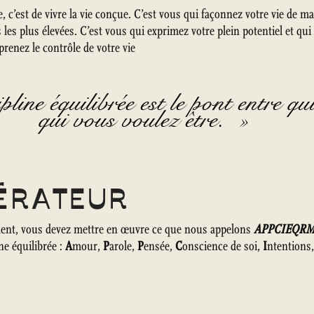
 c’est de vivre la vie conçue. C’est vous qui façonnez votre vie de ma
 les plus élevées. C’est vous qui exprimez votre plein potentiel et qui
renez le contrôle de votre vie
pline équilibrée est le pont entre qu
qui vous voulez être. »
LÉRATEUR
ment, vous devez mettre en œuvre ce que nous appelons
APPCIEQR
ine équilibrée :
A
mour,
P
arole,
P
ensée,
C
onscience de soi,
I
ntention