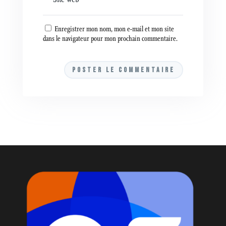
Enregistrer mon nom, mon e-mail et mon site
dans le navigateur pour mon prochain commentaire.
A
l
t
e
r
n
a
t
i
v
e
: