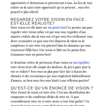
opportunités et distractions se présenteront à vous. Au lieu de vous
enliser ou de saisir toute opportunité qui se présente… vous êtes
proactif et plus sélectif.
REGARDEZ VOTRE VISION EN FACE:
EST-ELLE RÉALISTE?
Votre vision est-elle basée sur
vos points forts
? Le premier pas pour
regarder votre vision enface est que vous vous regardiez d’une
manière réaliste afin de vous voir tel que vous êtes réellement: vous
devez reconnaître en quoi vous êtes dépourvu de talent ou de
compétence et voir votre vrai potentiel dans les domaines qui vous
réussissent DÉJA bien. Une vision se bâtit sur les points forts.
Connaissez-vous vos points forts?
Le deuxième critère de pertinence d’une vision est
son équilibre
:
votre vision tient-elle compte des douleurs, du prix à payer pour la
voir se réaliser? Avez-vous un plan pour faire face à chacun des
obstacles et des circonstances qui vous empêchent habituellement
d’avancer, ou bien vous-êtes vous limité à une réflexion positive?
QU’EST-CE QU’UN ÉNONCÉ DE VISION ?
Votre énoncé de vision est votre rêve. C’est une identification des
composants et des conditions idéales de votre vie. À quoi
ressembleraient votre vie et votre avenir si tout était parfait ? Un
énoncé de vision est une courte déclaration qui articule votre