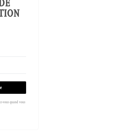
 DE
TION
de
ez-vous quand vous