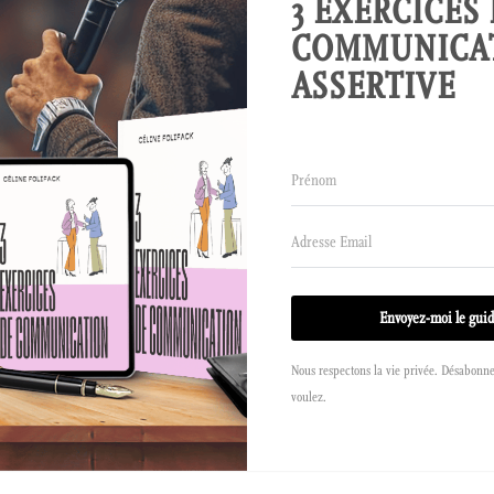
3 EXERCICES
COMMUNICA
ASSERTIVE
Envoyez-moi le gui
Nous respectons la vie privée. Désabonn
voulez.