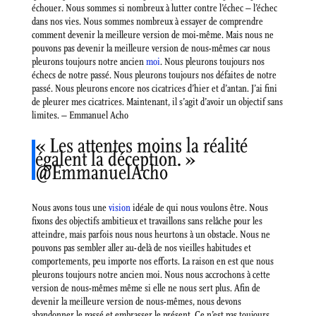
échouer. Nous sommes si nombreux à lutter contre l’échec – l’échec
dans nos vies. Nous sommes nombreux à essayer de comprendre
comment devenir la meilleure version de moi-même. Mais nous ne
pouvons pas devenir la meilleure version de nous-mêmes car nous
pleurons toujours notre ancien
moi
. Nous pleurons toujours nos
échecs de notre passé. Nous pleurons toujours nos défaites de notre
passé. Nous pleurons encore nos cicatrices d’hier et d’antan. J’ai fini
de pleurer mes cicatrices. Maintenant, il s’agit d’avoir un objectif sans
limites. – Emmanuel Acho
« Les attentes moins la réalité
égalent la déception. »
@EmmanuelAcho
Nous avons tous une
vision
idéale de qui nous voulons être. Nous
fixons des objectifs ambitieux et travaillons sans relâche pour les
atteindre, mais parfois nous nous heurtons à un obstacle. Nous ne
pouvons pas sembler aller au-delà de nos vieilles habitudes et
comportements, peu importe nos efforts. La raison en est que nous
pleurons toujours notre ancien moi. Nous nous accrochons à cette
version de nous-mêmes même si elle ne nous sert plus. Afin de
devenir la meilleure version de nous-mêmes, nous devons
abandonner le passé et embrasser le présent. Ce n’est pas toujours