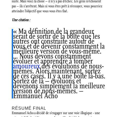
suite. Mais voici la chose – il n’y a pas d’échec. Les gens n’échouent
pas – ils s’arrêtent. Mais si vous êtes prêt à réessayer, vous pourriez
atteindre l’objectif que vous vous êtes fixé.
Une citation :
« Ma définition de la grandeur
serait de sortir de la boîte que les
autres ont construite autour de
vous et de devenir constamment la
meilleure version de vous-même.
… Nous devons constamment
évoluer et apprendre à tomber
amoureux
des évolutions de nous-
mêmes. Alors maintenant, sortez
de ces cases. Il y a une boîte là-bas.
Sortez de là – évoluons et
devenons simplement la meilleure
version de nous-mêmes. –
Emmanuel Acho
RÉSUMÉ FINAL
Emmanuel Acho a décidé de s’engager sur une voie illogique -⁠ une