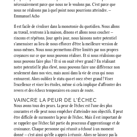
nécessairement parce que nous ne le voulons pas. C’est parce que
nous ne réalisons pas à quel point nous pourrions atteindre. –
Emmanuel Acho
Il est facile de s’enliser dans la monotonie du quotidien. Nous allons
au travail, rentrons à la maison, dînons et allons nous coucher –
rincons et répétons. Jour après jour, nous laissons notre potentiel
s’amenuiser au lieu de nous efforcer d’être la meilleure version de
nous-mêmes. Nous nous permettons d’être limités par nos propres
croyances sur ce que nous pouvons réaliser. Et si nous réalisions que
nous pouvons faire plus ? Et si on osait rêver grand ? En réalisant
notre potentiel le plus élevé, nous pouvons faire une différence non
seulement dans nos vies, mais aussi dans la vie de ceux qui nous
entourent. Alors oubliez le statu quo et osez rêver grand ! Viser
l’excellence et viser les étoiles, même si cela implique d’affronter des
revers et des échecs temporaires en cours de route.
VAINCRE LA PEUR DE L’ÉCHEC
Nous avons tous des peurs. La peur de l’échec est l’une des plus
courantes et elle peut nous empêcher d’atteindre nos objectifs. Il peut
être difficile de surmonter la peur de l’échec. Mais il est important de
se rappeler que l’échec fait partie du processus d’apprentissage et de
croissance. Chaque personne qui réussit a échoué à un moment
donné – c’est ainsi qu’elle a appris à réussir. Alors ne laissez pas la