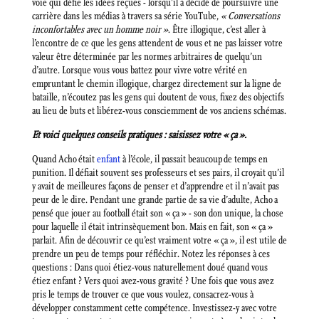
voie qui défie les idées reçues -⁠ lorsqu’il a décidé de poursuivre une
carrière dans les médias à travers sa série YouTube,
« Conversations
inconfortables avec un homme noir »
. Être illogique, c’est aller à
l’encontre de ce que les gens attendent de vous et ne pas laisser votre
valeur être déterminée par les normes arbitraires de quelqu’un
d’autre. Lorsque vous vous battez pour vivre votre vérité en
empruntant le chemin illogique, chargez directement sur la ligne de
bataille, n’écoutez pas les gens qui doutent de vous, fixez des objectifs
au lieu de buts et libérez-vous consciemment de vos anciens schémas.
Et voici quelques conseils pratiques : saisissez votre « ça ».
Quand Acho était
enfant
à l’école, il passait beaucoup de temps en
punition. Il défiait souvent ses professeurs et ses pairs, il croyait qu’il
y avait de meilleures façons de penser et d’apprendre et il n’avait pas
peur de le dire. Pendant une grande partie de sa vie d’adulte, Acho a
pensé que jouer au football était son « ça » -⁠ son don unique, la chose
pour laquelle il était intrinsèquement bon. Mais en fait, son « ça »
parlait. Afin de découvrir ce qu’est vraiment votre « ça », il est utile de
prendre un peu de temps pour réfléchir. Notez les réponses à ces
questions : Dans quoi étiez-vous naturellement doué quand vous
étiez enfant ? Vers quoi avez-vous gravité ? Une fois que vous avez
pris le temps de trouver ce que vous voulez, consacrez-vous à
développer constamment cette compétence. Investissez-y avec votre