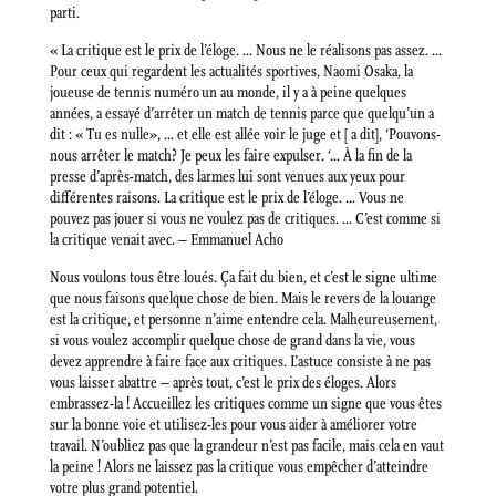
parti.
« La critique est le prix de l’éloge. … Nous ne le réalisons pas assez. …
Pour ceux qui regardent les actualités sportives, Naomi Osaka, la
joueuse de tennis numéro un au monde, il y a à peine quelques
années, a essayé d’arrêter un match de tennis parce que quelqu’un a
dit : « Tu es nulle», … et elle est allée voir le juge et [ a dit], ‘Pouvons-
nous arrêter le match? Je peux les faire expulser. ‘… À la fin de la
presse d’après-match, des larmes lui sont venues aux yeux pour
différentes raisons. La critique est le prix de l’éloge. … Vous ne
pouvez pas jouer si vous ne voulez pas de critiques. … C’est comme si
la critique venait avec. – Emmanuel Acho
Nous voulons tous être loués. Ça fait du bien, et c’est le signe ultime
que nous faisons quelque chose de bien. Mais le revers de la louange
est la critique, et personne n’aime entendre cela. Malheureusement,
si vous voulez accomplir quelque chose de grand dans la vie, vous
devez apprendre à faire face aux critiques. L’astuce consiste à ne pas
vous laisser abattre – après tout, c’est le prix des éloges. Alors
embrassez-la ! Accueillez les critiques comme un signe que vous êtes
sur la bonne voie et utilisez-les pour vous aider à améliorer votre
travail. N’oubliez pas que la grandeur n’est pas facile, mais cela en vaut
la peine ! Alors ne laissez pas la critique vous empêcher d’atteindre
votre plus grand potentiel.