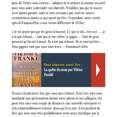
peur de l’échec vous retenir – adoptez-la et utilisez-la comme un outil
pour vous aider à atteindre vos objectifs. N’oubliez pas que le succès
n’est jamais garanti, mais si vous n’essayez pas, vous ne saurez
certainement jamais ce qui aurait pu être. Cependant, notre invité
spécial d’aujourd’hui a une vision différente de l’échec :
« Je ne pense pas que les gens échouent. Ce que je dis, c’est ceci : … je
n’ai pas échoué, … tant que je me relève, je gagne. … Tant de gens
pensent qu’ils ont échoué. Ils n’ont pas échoué. Ils se sont arrêtés. …
Vous gagnez tant que vous vous levez. – Emmanuel Acho
Vous aimerez aussi lire :
La quête du sens par Viktor
Frankl
Pensez à la dernière fois que vous avez échoué. Peut-être avez-vous
bombardé une présentation devant votre patron et vos collègues. Ou
peut-être avez-vous essayé de démarrer une nouvelle entreprise et
cela a lamentablement échoué. Quoi qu’il en soit, il est prudent de
dire que vous vous êtes probablement senti assez merdique par la