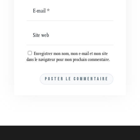
Enregistrer mon nom, mon e-mail et mon site
dans le navigateur pour mon prochain commentaire.
A
l
t
e
r
n
a
t
i
v
e
: