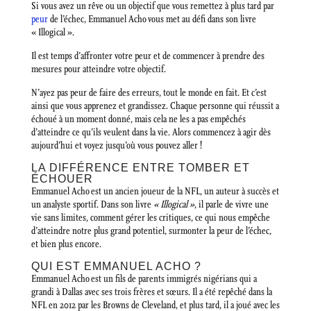
Si vous avez un rêve ou un objectif que vous remettez à plus tard par
peur
de l’échec, Emmanuel Acho vous met au défi dans son livre
« Illogical ».
Il est temps d’affronter votre peur et de commencer à prendre des
mesures pour atteindre votre objectif.
N’ayez pas peur de faire des erreurs, tout le monde en fait. Et c’est
ainsi que vous apprenez et grandissez. Chaque personne qui réussit a
échoué à un moment donné, mais cela ne les a pas empêchés
d’atteindre ce qu’ils veulent dans la vie. Alors commencez à agir dès
aujourd’hui et voyez jusqu’où vous pouvez aller !
LA DIFFÉRENCE ENTRE TOMBER ET
ÉCHOUER
Emmanuel Acho est un ancien joueur de la NFL, un auteur à succès et
un analyste sportif. Dans son livre
« Illogical »
, il parle de vivre une
vie sans limites, comment gérer les critiques, ce qui nous empêche
d’atteindre notre plus grand potentiel, surmonter la peur de l’échec,
et bien plus encore.
QUI EST EMMANUEL ACHO ?
Emmanuel Acho est un fils de parents immigrés nigérians qui a
grandi à Dallas avec ses trois frères et sœurs. Il a été repêché dans la
NFL en 2012 par les Browns de Cleveland, et plus tard, il a joué avec les