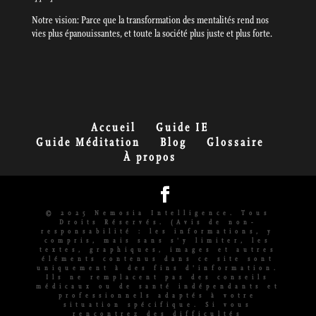
Notre vision: Parce que la transformation des mentalités rend nos
vies plus épanouissantes, et toute la société plus juste et plus forte.
Accueil
Guide IE
Guide Méditation
Blog
Glossaire
À propos
© 2025 Nemosia Intelligence. Tous
Droits Réservés. (Avis de non-
responsabilité : les informations, y
compris, mais sans s'y limiter, les
textes, graphiques, images et autres
éléments contenus dans ce site sont
uniquement à des fins d'information.
Ils ne remplacent pas des conseils
médicaux ou de santé indépendants et
professionnels adaptés à votre
situation spécifique. Si vous
rencontrez des difficultés