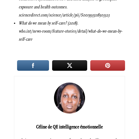
exposure and health outcomes.
sciencedirect.com/science/article/pii/S0013935118303323
What do we mean by self-care? (2018).
who.int/news-room/feature-stories/detail/what-do-we-mean-by-
self-care
Céline de QE intelligence émotionnelle