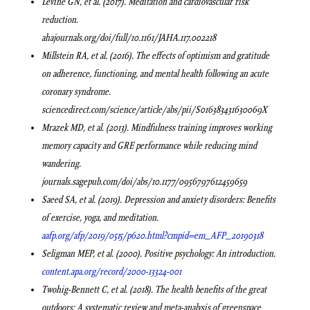
Levine GN, et al. (2017). Meditation and cardiovascular risk
reduction.
ahajournals.org/doi/full/10.1161/JAHA.117.002218
Millstein RA, et al. (2016). The effects of optimism and gratitude
on adherence, functioning, and mental health following an acute
coronary syndrome.
sciencedirect.com/science/article/abs/pii/S016383431630069X
Mrazek MD, et al. (2013). Mindfulness training improves working
memory capacity and GRE performance while reducing mind
wandering.
journals.sagepub.com/doi/abs/10.1177/0956797612459659
Saeed SA, et al. (2019). Depression and anxiety disorders: Benefits
of exercise, yoga, and meditation.
aafp.org/afp/2019/0515/p620.html?cmpid=em_AFP_20190318
Seligman MEP, et al. (2000). Positive psychology: An introduction.
content.apa.org/record/2000-13324-001
Twohig-Bennett C, et al. (2018). The health benefits of the great
outdoors: A systematic review and meta-analysis of greenspace