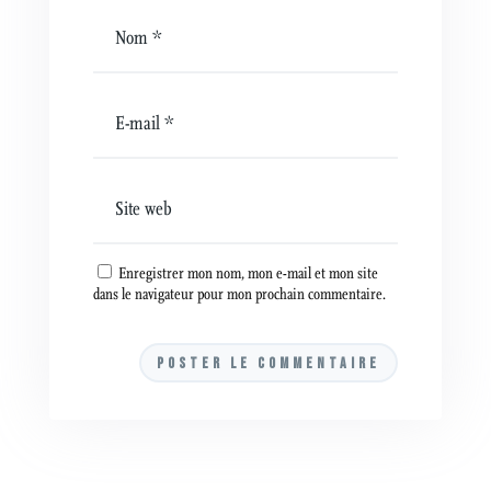
Enregistrer mon nom, mon e-mail et mon site
dans le navigateur pour mon prochain commentaire.
A
l
t
e
r
n
a
t