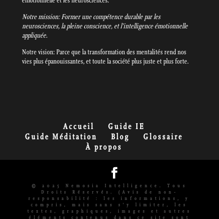
émotionnelle et les neurosciences.
Notre mission: Former une compétence durable par les
neurosciences, la pleine conscience, et l’intelligence émotionnelle
appliquée.
Notre vision: Parce que la transformation des mentalités rend nos
vies plus épanouissantes, et toute la société plus juste et plus forte.
Accueil
Guide IE
Guide Méditation
Blog
Glossaire
À propos
© 2025 Nemosia Intelligence. Tous
Droits Réservés. (Avis de non-
responsabilité : les informations, y
compris, mais sans s'y limiter, les
textes, graphiques, images et autres
éléments contenus dans ce site sont