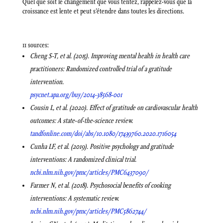
Quel que soit le changement que vous tentez, rappelez-vous que la
croissance est lente et peut s’étendre dans toutes les directions.
11 sources
:
Cheng S-T, et al. (2015). Improving mental health in health care
practitioners: Randomized controlled trial of a gratitude
intervention.
psycnet.apa.org/buy/2014-38568-001
Cousin L, et al. (2020). Effect of gratitude on cardiovascular health
outcomes: A state-of-the-science review.
tandfonline.com/doi/abs/10.1080/17439760.2020.1716054
Cunha LF, et al. (2019). Positive psychology and gratitude
interventions: A randomized clinical trial.
ncbi.nlm.nih.gov/pmc/articles/PMC6437090/
Farmer N, et al. (2018). Psychosocial benefits of cooking
interventions: A systematic review.
ncbi.nlm.nih.gov/pmc/articles/PMC5862744/