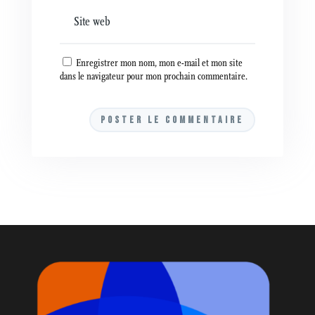
Enregistrer mon nom, mon e-mail et mon site
dans le navigateur pour mon prochain commentaire.
A
l
t
e
r
n
a
t
i
v
e
: