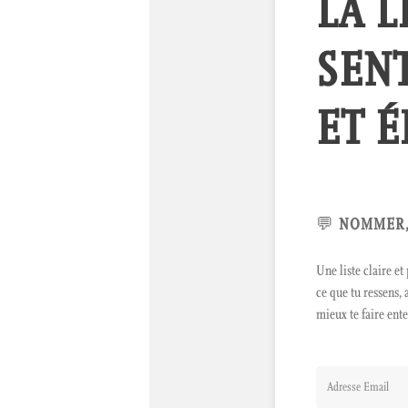
LA L
SEN
ET 
💬
NOMMER,
Une liste claire e
ce que tu ressens,
mieux te faire ent