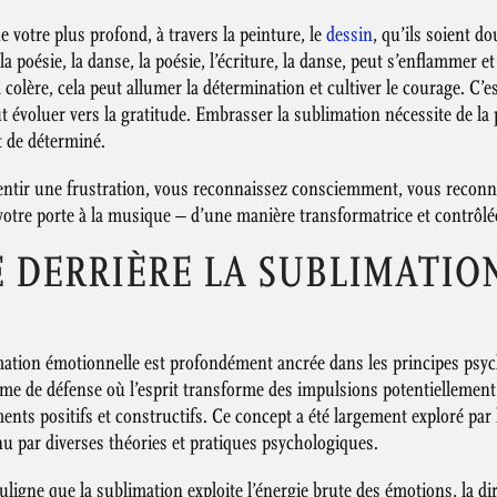
e votre plus profond, à travers la peinture, le
dessin
, qu’ils soient d
la poésie, la danse, la poésie, l’écriture, la danse, peut s’enflammer 
a colère, cela peut allumer la détermination et cultiver le courage. C’
t évoluer vers la gratitude. Embrasser la sublimation nécessite de la 
t de déterminé.
ntir une frustration, vous reconnaissez consciemment, vous reconna
otre porte à la musique – d’une manière transformatrice et contrôlé
E DERRIÈRE LA SUBLIMATIO
imation émotionnelle est profondément ancrée dans les principes psych
e de défense où l’esprit transforme des impulsions potentiellement
nts positifs et constructifs. Ce concept a été largement exploré pa
nu par diverses théories et pratiques psychologiques.
ligne que la sublimation exploite l’énergie brute des émotions, la dir