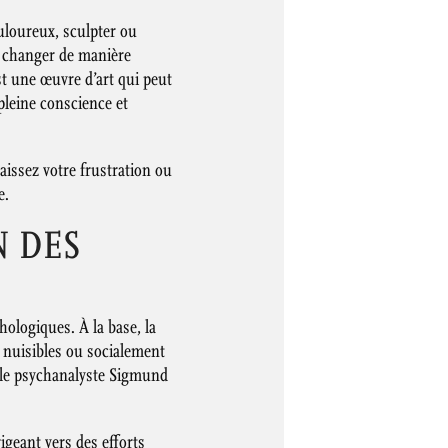
ouloureux, sculpter ou
et changer de manière
est une œuvre d’art qui peut
pleine conscience et
issez votre frustration ou
e.
N DES
ologiques. À la base, la
 nuisibles ou socialement
r le psychanalyste Sigmund
igeant vers des efforts