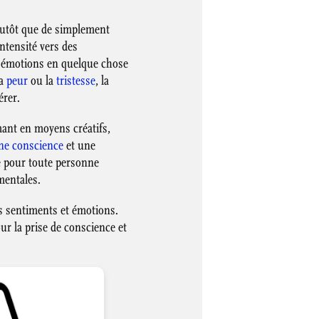
Plutôt que de simplement
intensité vers des
es émotions en quelque chose
la
peur
ou la
tristesse
, la
érer.
mant en moyens créatifs,
ine conscience
et une
e pour toute personne
mentales.
s sentiments et émotions.
our la prise de conscience et