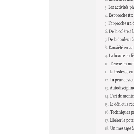
Les activités p
L’Approche #1:
L’approche #2 d
De la colère à 
De la douleur à 
L’anxiété en ac
La luxure en fé
L’envie en mot
La tristesse e
La peur devien
Autodiscipline
L’art de monte
Le défi et la 
Techniques pr
Libérer le pot
Un message à 