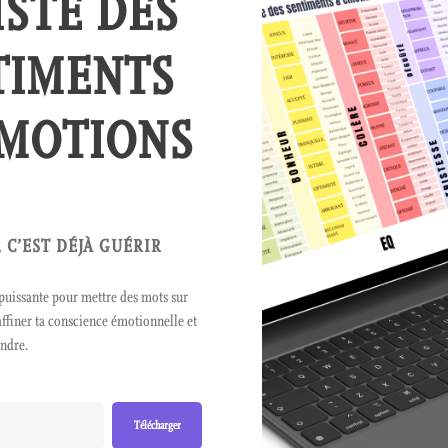
ISTE DES
TIMENTS
ÉMOTIONS
 C’EST DÉJÀ GUÉRIR
t puissante pour mettre des mots sur
 affiner ta conscience émotionnelle et
endre.
Télécharger