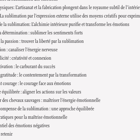
hysiques: L’artisanat et la fabrication plongent dans le royaume subtil de l’intéri
 La sublimation par l’expression externe utilise des moyens créatifs pour expri
e la sublimation: L’alchimie intérieure purifie et transforme les émotions
la détermination : sublimer les sentiments forts
la passion : trouver la liberté par la sublimation
tion : canaliser l’énergie nerveuse
licité : créativité et connexion
ivation : le carburant du succès
n gratitude : le contentement par la transformation
t courage : le courage face aux émotions
 équilibrée : aligner les actions sur les valeurs
r des chevaux sauvages : maîtriser l’énergie émotionnelle
récompense de la sublimation : une approche équilibrée
atiques pour la maîtrise émotionnelle
entiel des émotions négatives
retenir