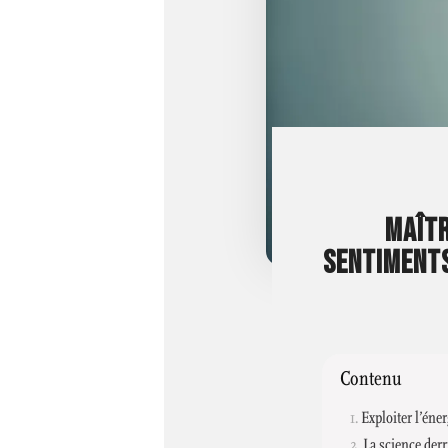
MAÎTR
SENTIMENTS
Contenu
Exploiter l’éne
La science der