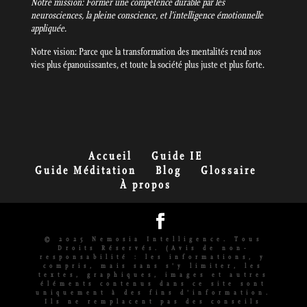
Notre mission: Former une compétence durable par les
neurosciences, la pleine conscience, et l’intelligence émotionnelle
appliquée.
Notre vision: Parce que la transformation des mentalités rend nos
vies plus épanouissantes, et toute la société plus juste et plus forte.
Accueil
Guide IE
Guide Méditation
Blog
Glossaire
À propos
© 2025 Nemosia Intelligence. Tous
Droits Réservés. (Avis de non-
responsabilité : les informations, y
compris, mais sans s'y limiter, les
textes, graphiques, images et autres
éléments contenus dans ce site sont
uniquement à des fins d'information.
Ils ne remplacent pas des conseils