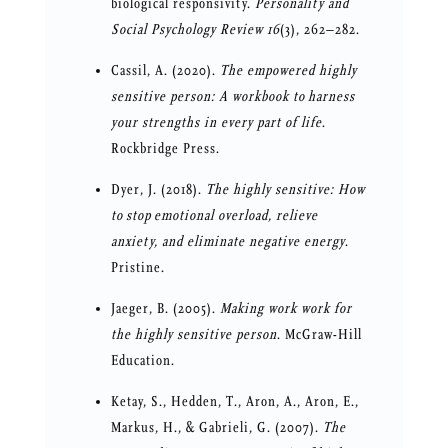
biological responsivity.
Personality and
Social Psychology Review
16
(3), 262–282.
Cassil, A. (2020).
The empowered highly
sensitive person: A workbook to harness
your strengths in every part of life
.
Rockbridge Press.
Dyer, J. (2018).
The highly sensitive: How
to stop emotional overload, relieve
anxiety, and eliminate negative energy
.
Pristine.
Jaeger, B. (2005).
Making work work for
the highly sensitive person
. McGraw-Hill
Education.
Ketay, S., Hedden, T., Aron, A., Aron, E.,
Markus, H., & Gabrieli, G. (2007).
The