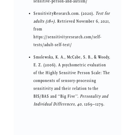
sensitive-person-and-autism/
SensitivityResearch.com. (2020).
Test for
adults (18+)
. Retrieved November 6, 2021,
from
https://sensitivityresearch.com/self-
tests/adult-self-test/
Smolewska, K. A., McCabe, S. B., & Woody,
E. Z. (2006). A psychometric evaluation
of the Highly Sensitive Person Scale: The
components of sensory-processing
sensitivity and their relation to the
BIS/BAS and ‘‘Big Five’’.
Personality and
Individual Differences,
40
, 1269–1279.