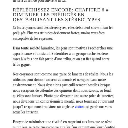
ne sert à rien de poursuivre le débat.
RÉFLÉCHISSEZ ENCORE: CHAPITRE 6 #
DIMINUER LES PRÉJUGÉS EN
DÉSTABILISANT LES STÉRÉOTYPES
Si les croyances sont des stéréotypes, elles débordent souvent sur les
préjugés. Plus vos attitudes deviennent fortes, moins vous êtes
susceptible de les repenser.
Dans toute société humaine, les gens sont motivés à rechercher une
appartenance et un statut. S’identifier à un groupe coche les deux
cases à la fois : on fait partie d’une tribu, et on est fier quand notre
tribu gagne.
Nos croyances sont comme une paire de lunettes de réalité. Nous les
utilisons pour donner un sens au monde et naviguer dans notre
environnement. Nous devenions particulièrement hostiles lorsque
nous essayions de défendre des opinions dont nous savons, au fond,
qu’elles sont fausses. Plutôt que d’essayer une autre paire de lunettes,
nous devenons un contorsionniste mental, nous tournant et tournant
jusqu’à ce que nous trouvions un angle de
vision
qui garde nos vues
actuelles intactes.
Essayer de minimiser une rivalité en rappelant aux fans que ce n’est
qu’un jeu, se retournera contre eux, les fans sentent que leur identité