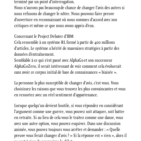
terminé par un point d’interrogation.
Nous n’aurons pas beaucoup de chance de changer l’avis des autres si
nous refusons de changer le nôtre. Nous pouvons faire preuve
d’ouverture en reconnaissant où nous sommes d’accord avec nos
critiques et même ce que nous avons appris d’eux.
Concernant le Project Debater d’IBM
Cela ressemble à un système RL formé à partir de 400 millions
d’articles. Le système a hérité de mauvaises stratégies à partir des
données d’entraînement.
Semblable à ce qui s’est passé avec AlphaGo et son successeur
AlphaGoZero, il serait intéressant de voir comment cela évoluerait
sans avoir ce corpus initial de base de connaissances « biaisée ».
La personne la plus susceptible de changer d’avis, c’est vous. Vous
choisissez les raisons que vous trouvez les plus convaincantes et vous
en ressortez avec un réel sentiment d’appartenance.
Lorsque quelqu’un devient hostile, si vous répondez en considérant
l’argument comme une guerre, vous pouvez soit attaquer, soit battre
en retraite. Si au lieu de cela vous le traitez comme une danse, vous
avez une autre option, vous pouvez esquiver. Dans une discussion
animée, vous pouvez toujours vous arrêter et demander : « Quelle
preuve vous ferait changer d’avis ? » Si la réponse est « rien », alors il