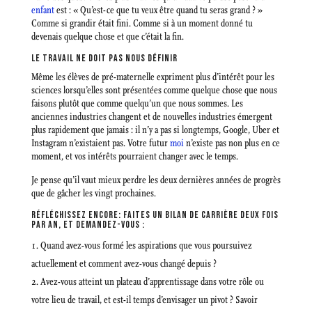
enfant
est : « Qu’est-ce que tu veux être quand tu seras grand ? »
Comme si grandir était fini. Comme si à un moment donné tu
devenais quelque chose et que c’était la fin.
LE TRAVAIL NE DOIT PAS NOUS DÉFINIR
Même les élèves de pré-maternelle expriment plus d’intérêt pour les
sciences lorsqu’elles sont présentées comme quelque chose que nous
faisons plutôt que comme quelqu’un que nous sommes. Les
anciennes industries changent et de nouvelles industries émergent
plus rapidement que jamais : il n’y a pas si longtemps, Google, Uber et
Instagram n’existaient pas. Votre futur
moi
n’existe pas non plus en ce
moment, et vos intérêts pourraient changer avec le temps.
Je pense qu’il vaut mieux perdre les deux dernières années de progrès
que de gâcher les vingt prochaines.
RÉFLÉCHISSEZ ENCORE: FAITES UN BILAN DE CARRIÈRE DEUX FOIS
PAR AN, ET DEMANDEZ-VOUS :
Quand avez-vous formé les aspirations que vous poursuivez
actuellement et comment avez-vous changé depuis ?
Avez-vous atteint un plateau d’apprentissage dans votre rôle ou
votre lieu de travail, et est-il temps d’envisager un pivot ? Savoir