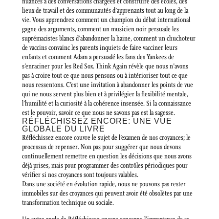
nuances à des conversations chargées et construire des écoles, des
lieux de travail et des communautés d’apprenants tout au long de la
vie. Vous apprendrez comment un champion du débat international
gagne des arguments, comment un musicien noir persuade les
suprémacistes blancs d’abandonner la haine, comment un chuchoteur
de vaccins convainc les parents inquiets de faire vacciner leurs
enfants et comment Adam a persuadé les fans des Yankees de
s’enraciner pour les Red Sox. Think Again révèle que nous n’avons
pas à croire tout ce que nous pensons ou à intérioriser tout ce que
nous ressentons. C’est une invitation à abandonner les points de vue
qui ne nous servent plus bien et à privilégier la flexibilité mentale,
l’humilité et la curiosité à la cohérence insensée. Si la connaissance
est le pouvoir, savoir ce que nous ne savons pas est la sagesse.
RÉFLÉCHISSEZ ENCORE: UNE VUE
GLOBALE DU LIVRE
Réfléchissez encore couvre le sujet de l’examen de nos croyances; le
processus de repenser. Non pas pour suggérer que nous devons
continuellement remettre en question les décisions que nous avons
déjà prises, mais pour programmer des contrôles périodiques pour
vérifier si nos croyances sont toujours valables.
Dans une société en évolution rapide, nous ne pouvons pas rester
immobiles sur des croyances qui peuvent avoir été obsolètes par une
transformation technique ou sociale.