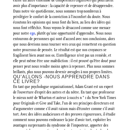
existe un autre ensemble de compétences cognitives qui pourraient
avoir plus d’importance : la capacité de repenser et de désapprendre.
Dans notre vie quotidienne, nous sommes trop nombreux à
privilégier le confort de la conviction à l’inconfort du doute. Nous
écoutons les opinions qui nous font du bien, au lieu des idées qui
nous font réfléchir. Nous voyons le désaccord comme une menace
pour notre
ego
, plutôt qu’une opportunité d’apprendre. Nous nous
entourons de personnes qui sont d’accord avec nos conclusions, alors
que nous devrions nous tourner vers ceux qui remettent en question
notre processus de pensée. Le résultat est que nos croyances se
fragilisent bien avant nos os. L’intelligence n’est pas un remède, et
elle peut même être une malédiction : il est prouvé qu’être doué pour
penser peut nous rendre moins aptes à repenser. Plus nous sommes
brillants, plus nous pouvons devenir aveugles à nos propres limites.
QU’ALLONS -NOUS APPRENDRE DANS
CE LIVRE?
En tant que psychologue organisationnel, Adam Grant est un expert
de l’ouverture d’esprit des autres et du nôtre. En tant que professeur
le mieux noté de Wharton et auteur à succès n ° 1 du New York Times
pour Originals et Give and Take, l’un de ses principes directeurs est
d’argumenter comme s’il avait raison mais d’écouter comme s’il avait
tort. Avec des idées audacieuses et des preuves rigoureuses, il étudie
comment nous pouvons embrasser la joie d’avoir tort, exploiter les
avantages surprenants du syndrome de l’imposteur, apporter des