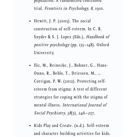
population: A randomized controlled
trial.
Frontiers in Psychology, 8
, 1910.
Hewitt, J. P. (2005). The social
construction of self-esteem. In C. R.
Snyder & S. J. Lopez (Eds.),
Handbook of
positive psychology
(pp. 135–148). Oxford
University.
Ilic, M., Reinecke, J., Bohner, G., Hans-
Onno, R., Beblo, T., Driessen, M., …
Corrigan, P. W. (2012). Protecting self-
esteem from stigma: A test of different
strategies for coping with the stigma of
mental illness.
International Journal of
Social Psychiatry, 58
(3), 246–257.
Kids Play and Create. (n.d.). Self-esteem
and character building activities for kids.