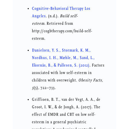
Cognitive-Behavioral Therapy Los
Angeles
. (n.d.).
Build self-
esteem.
Retrieved from
http://cogbtherapy.com/build-self-
esteem.
Danielsen, Y. S., Stormark, K. M.,
Nordhus, I. H., Mæhle, M., Sand, L.,
Ekornås, B., & Pallesen, S. (2012)
. Factors
associated with low self-esteem in
children with overweight.
Obesity Facts,
5
(5), 722–733.
Griffioen, B. T., van der Vegt, A. A., de
Groot, I. W., & de Jongh, A. (2017). The
effect of EMDR and CBT on low self-
esteem in a general psychiatric