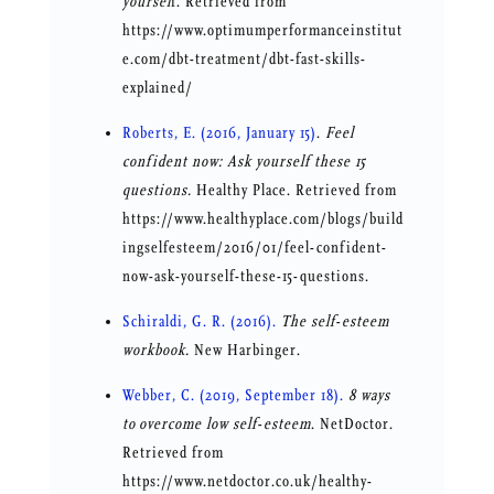
yoursel
f. Retrieved from
https://www.optimumperformanceinstitut
e.com/dbt-treatment/dbt-fast-skills-
explained/
Roberts, E. (2016, January 15)
.
Feel
confident now: Ask yourself these 15
questions.
Healthy Place. Retrieved from
https://www.healthyplace.com/blogs/build
ingselfesteem/2016/01/feel-confident-
now-ask-yourself-these-15-questions.
Schiraldi, G. R. (2016).
The self-esteem
workbook.
New Harbinger.
Webber, C. (2019, September 18).
8 ways
to overcome low self-esteem
. NetDoctor.
Retrieved from
https://www.netdoctor.co.uk/healthy-