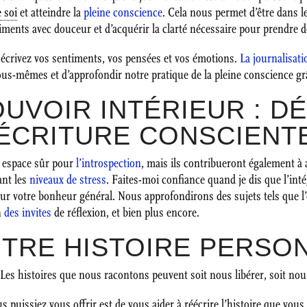
 soi
et atteindre la
pleine conscience
. Cela nous permet d’être dans 
iments avec douceur et d’acquérir la clarté nécessaire pour prendre d
, écrivez vos sentiments, vos pensées et vos émotions.
La journalisati
s-mêmes et d’approfondir notre pratique de la pleine conscience grâc
OUVOIR INTÉRIEUR : D
’ÉCRITURE CONSCIENT
n espace sûr pour
l’introspection
, mais ils contribueront également à
ant les
niveaux de stress
. Faites-moi confiance quand je dis que l’int
r votre bonheur général. Nous approfondirons des sujets tels que l’é
on
des invites
de réflexion, et bien plus encore.
OTRE HISTOIRE PERSO
 Les histoires que nous racontons peuvent soit nous libérer, soit nou
 puissiez vous offrir est de vous aider à réécrire l’histoire que vous 