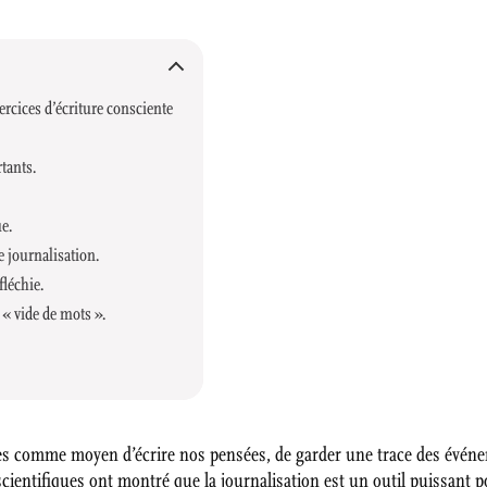
xercices d’écriture consciente
tants.
ue.
e journalisation.
fléchie.
 « vide de mots ».
nies comme moyen d’écrire nos pensées, de garder une trace des évé
cientifiques ont montré que la journalisation est un outil puissant 