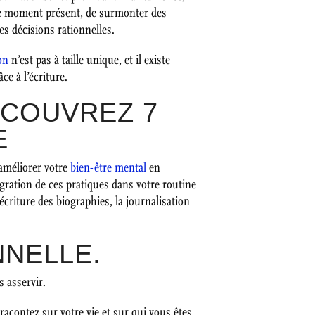
le moment présent, de surmonter des
es décisions rationnelles.
on
n’est pas à taille unique, et il existe
e à l’écriture.
ÉCOUVREZ 7
E
 améliorer votre
bien-être mental
en
égration de ces pratiques dans votre routine
criture des biographies, la journalisation
NNELLE.
s asservir.
racontez sur votre vie et sur qui vous êtes.