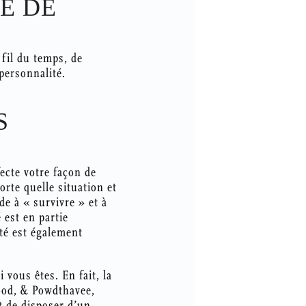
E DE
 fil du temps, de
 personnalité.
S
ecte votre façon de
rte quelle situation et
e à « survivre » et à
 est en partie
té est également
 vous êtes. En fait, la
Wood, & Powdthavee,
t de disposer d’un