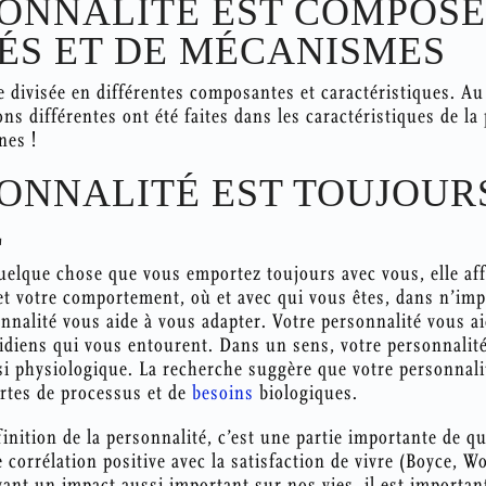
SONNALITÉ EST COMPOSÉ
ÉS ET DE MÉCANISMES
e divisée en différentes composantes et caractéristiques. Au
ns différentes ont été faites dans les caractéristiques de la
nes !
SONNALITÉ EST TOUJOUR
E
uelque chose que vous emportez toujours avec vous, elle aff
t votre comportement, où et avec qui vous êtes, dans n’impo
nalité vous aide à vous adapter. Votre personnalité vous aid
tidiens qui vous entourent. Dans un sens, votre personnalité
i physiologique. La recherche suggère que votre personnali
ortes de processus et de
besoins
biologiques.
inition de la personnalité, c’est une partie importante de qui
corrélation positive avec la satisfaction de vivre (Boyce, 
yant un impact aussi important sur nos vies, il est importan