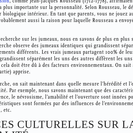
ision
, comme Jean-Jacques Rousseau (1712-1778), affirmaien
 la plus importante sur la personnalité. Selon Rousseau, le 
r biologique intérieur. En tant que parents, vous ne jouez a
robablement aussi la raison pour laquelle Rousseau a envoy
 recherche sur les jumeaux, nous en savons de plus en plus 
herche observe des jumeaux identiques qui grandissent sépa
nements différents. Les vrais jumeaux partagent 100% de leu
grandissent séparément les uns des autres diffèrent les uns
, cela doit être dû à des facteurs environnementaux. On sait 
artie) apprise.
erche, on sait maintenant dans quelle mesure l’hérédité et 
ité. Par exemple, nous savons maintenant que des caractéris
ience, le névrosisme, l’amabilité et l’ouverture sont innées 
téristiques sont formées par des influences de l’environnemen
, etc.
ES CULTURELLES SUR L