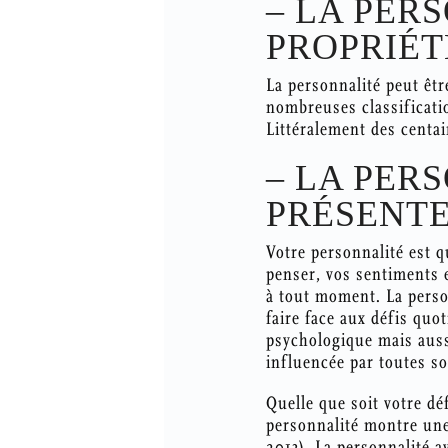
– LA PER
PROPRIÉT
La personnalité peut êtr
nombreuses classificatio
Littéralement des centai
– LA PER
PRÉSENT
Votre personnalité est q
penser, vos sentiments e
à tout moment. La person
faire face aux défis quo
psychologique mais auss
influencée par toutes s
Quelle que soit votre déf
personnalité montre une 
2013). La personnalité a