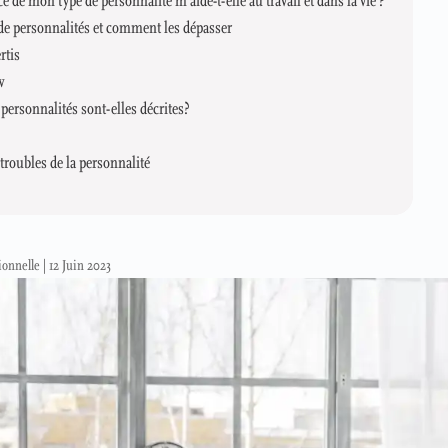
e mon type de personnalité m’aide-t-elle au travail et dans la vie ?
de personnalités et comment les dépasser
rtis
w
personnalités sont-elles décrites?
troubles de la personnalité
ionnelle
|
12 Juin 2023