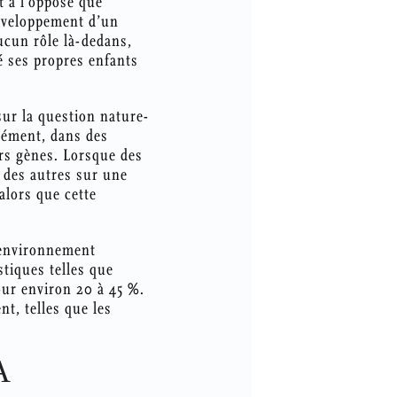
t à l’opposé que
développement d’un
ucun rôle là-dedans,
é ses propres enfants
sur la question nature-
rément, dans des
rs gènes. Lorsque des
 des autres sur une
alors que cette
l’environnement
tiques telles que
pour environ 20 à 45 %.
t, telles que les
A