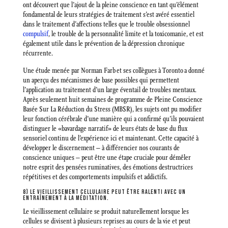
ont découvert que l’ajout de la pleine conscience en tant qu’élément
fondamental de leurs stratégies de traitement s’est avéré essentiel
dans le traitement d’affections telles que le trouble obsessionnel
compulsif
, le trouble de la personnalité limite et la toxicomanie, et est
également utile dans le prévention de la dépression chronique
récurrente.
Une étude menée par Norman Farb et ses collègues à Toronto a donné
un aperçu des mécanismes de base possibles qui permettent
l’application au traitement d’un large éventail de troubles mentaux.
Après seulement huit semaines de programme de Pleine Conscience
Basée Sur La Réduction du Stress (MBSR), les sujets ont pu modifier
leur fonction cérébrale d’une manière qui a confirmé qu’ils pouvaient
distinguer le «bavardage narratif» de leurs états de base du flux
sensoriel continu de l’expérience ici et maintenant. Cette capacité à
développer le discernement – à différencier nos courants de
conscience uniques – peut être une étape cruciale pour démêler
notre esprit des pensées ruminatives, des émotions destructrices
répétitives et des comportements impulsifs et addictifs.
8) LE VIEILLISSEMENT CELLULAIRE PEUT ÊTRE RALENTI AVEC UN
ENTRAÎNEMENT À LA MÉDITATION.
Le vieillissement cellulaire se produit naturellement lorsque les
cellules se divisent à plusieurs reprises au cours de la vie et peut