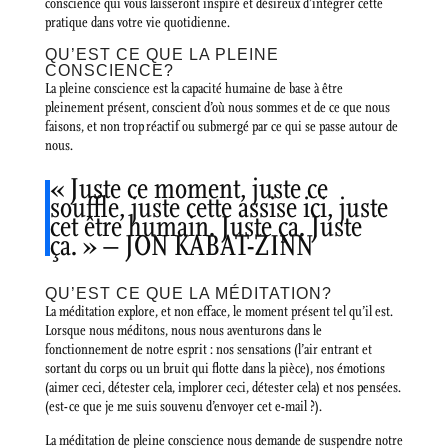
conscience qui vous laisseront inspiré et désireux d’intégrer cette
pratique dans votre vie quotidienne.
QU’EST CE QUE LA PLEINE
CONSCIENCE?
La pleine conscience est la capacité humaine de base à être
pleinement présent, conscient d’où nous sommes et de ce que nous
faisons, et non trop réactif ou submergé par ce qui se passe autour de
nous.
« Juste ce moment, juste ce
souffle, juste cette assise ici, juste
cet être humain. Juste ça. Juste
ça. » – JON KABAT-ZINN
QU’EST CE QUE LA MÉDITATION?
La méditation explore, et non efface, le moment présent tel qu’il est.
Lorsque nous méditons, nous nous aventurons dans le
fonctionnement de notre esprit : nos sensations (l’air entrant et
sortant du corps ou un bruit qui flotte dans la pièce), nos émotions
(aimer ceci, détester cela, implorer ceci, détester cela) et nos pensées.
(est-ce que je me suis souvenu d’envoyer cet e-mail ?).
La méditation de pleine conscience nous demande de suspendre notre