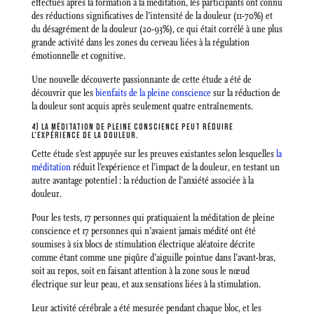
effectués après la formation à la méditation, les participants ont connu
des réductions significatives de l’intensité de la douleur (11-70%) et
du désagrément de la douleur (20-93%), ce qui était corrélé à une plus
grande activité dans les zones du cerveau liées à la régulation
émotionnelle et cognitive.
Une nouvelle découverte passionnante de cette étude a été de
découvrir que les
bienfaits de la pleine conscience
sur la réduction de
la douleur sont acquis après seulement quatre entraînements.
4) LA MÉDITATION DE PLEINE CONSCIENCE PEUT RÉDUIRE
L’EXPÉRIENCE DE LA DOULEUR.
Cette étude s’est appuyée sur les preuves existantes selon lesquelles
la
méditation
réduit l’expérience et l’impact de la douleur, en testant un
autre avantage potentiel : la réduction de l’anxiété associée à la
douleur.
Pour les tests, 17 personnes qui pratiquaient la méditation de pleine
conscience et 17 personnes qui n’avaient jamais médité ont été
soumises à six blocs de stimulation électrique aléatoire décrite
comme étant comme une piqûre d’aiguille pointue dans l’avant-bras,
soit au repos, soit en faisant attention à la zone sous le nœud
électrique sur leur peau, et aux sensations liées à la stimulation.
Leur activité cérébrale a été mesurée pendant chaque bloc, et les