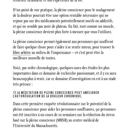
ressentir sa douleur et son expérience de la vie.
D’un point de vue pratique, la pleine conscience pour le soulagement
de la douleur pourrait être une option rentable nécessaire qui ne
repose pas sur des médicaments potentiellement nocifs ou addictifs,
et qui ne semble pas avoir de plateau. En fait, tout comme un muscle,
la pleine conscience devient plus forte à mesure que vous l’utilisez.
La pleine conscience permet également aux personnes qui souffrent
de faire quelque chose pour s’aider à se sentir mieux, pour trouver le
libre arbitre
au milieu de l’impuissance – et c’est peut-être la
meilleure nouvelle de toutes.
Voici, par ordre chronologique, quelques-unes des études les plus
importantes dans ce domaine de recherche passionnant, et il y en aura
beaucoup plus à venir, car ce domaine d’investigation en est à un stade
très précoce :
1) LA MÉDITATION DE PLEINE CONSCIENCE PEUT AMÉLIORER
L’AUTORÉGULATION DE LA DOULEUR CHRONIQUE.
Dans cette première enquête révolutionnaire sur le potentiel de la
pleine conscience pour aider les personnes souffrantes, 90 personnes
ont été inscrites à un cours de 10 semaines sur la réduction du stress
basé sur la pleine conscience (MBSR) au centre médical de
l’Université du Massachusetts.