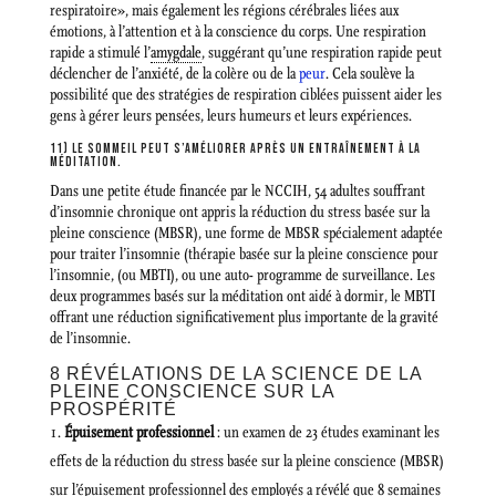
respiratoire», mais également les régions cérébrales liées aux
émotions, à l’attention et à la conscience du corps. Une respiration
rapide a stimulé l’
amygdale
, suggérant qu’une respiration rapide peut
déclencher de l’anxiété, de la colère ou de la
peur
. Cela soulève la
possibilité que des stratégies de respiration ciblées puissent aider les
gens à gérer leurs pensées, leurs humeurs et leurs expériences.
11) LE SOMMEIL PEUT S’AMÉLIORER APRÈS UN ENTRAÎNEMENT À LA
MÉDITATION.
Dans une petite étude financée par le NCCIH, 54 adultes souffrant
d’insomnie chronique ont appris la réduction du stress basée sur la
pleine conscience (MBSR), une forme de MBSR spécialement adaptée
pour traiter l’insomnie (thérapie basée sur la pleine conscience pour
l’insomnie, (ou MBTI), ou une auto- programme de surveillance. Les
deux programmes basés sur la méditation ont aidé à dormir, le MBTI
offrant une réduction significativement plus importante de la gravité
de l’insomnie.
8 RÉVÉLATIONS DE LA SCIENCE DE LA
PLEINE CONSCIENCE SUR LA
PROSPÉRITÉ
Épuisement professionnel
: un examen de 23 études examinant les
effets de la réduction du stress basée sur la pleine conscience (MBSR)
sur l’épuisement professionnel des employés a révélé que 8 semaines