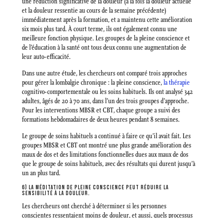
une réduction significative de la douleur (à la fois la douleur actuelle
et la douleur ressentie au cours de la semaine précédente)
immédiatement après la formation, et a maintenu cette amélioration
six mois plus tard. À court terme, ils ont également connu une
meilleure fonction physique. Les groupes de la pleine conscience et
de l’éducation à la santé ont tous deux connu une augmentation de
leur auto-efficacité.
Dans une autre étude, les chercheurs ont comparé trois approches
pour gérer la lombalgie chronique : la pleine conscience,
la thérapie
cognitivo-comportementale ou les soins habituels. Ils ont analysé 342
adultes, âgés de 20 à 70 ans, dans l’un des trois groupes d’approche.
Pour les interventions MBSR et CBT, chaque groupe a suivi des
formations hebdomadaires de deux heures pendant 8 semaines.
Le groupe de soins habituels a continué à faire ce qu’il avait fait. Les
groupes MBSR et CBT ont montré une plus grande amélioration des
maux de dos et des limitations fonctionnelles dues aux maux de dos
que le groupe de soins habituels, avec des résultats qui durent jusqu’à
un an plus tard.
6) LA MÉDITATION DE PLEINE CONSCIENCE PEUT RÉDUIRE LA
SENSIBILITÉ À LA DOULEUR.
Les chercheurs ont cherché à déterminer si les personnes
conscientes ressentaient moins de douleur, et aussi, quels processus