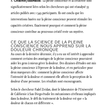
Créativité/innovation
: La pleine conscience et la créativité sont
significativement liées selon les chercheurs qui ont réanalysé 33
articles publiés avec 1 549 participants. Ils ont conclu que les
interventions basées sur la pleine conscience peuvent stimuler les
capacités créatives. Exactement pourquoi et comment la pleine
conscience contribue au processus créatif reste un mystère.
CE QUE LA SCIENCE DE LA PLEINE
CONSCIENCE NOUS APPREND SUR LA
DOULEUR CHRONIQUE
Au cours de la dernière décennie, il y a eu un vif intérêt à apprendre
comment certains des avantages de la pleine conscience pourraient
aider les gens à mieux gérer la douleur. Des dizaines d’études ont mis
la pleine conscience à l’épreuve de la douleur, et en particulier pour
deux marqueurs clés : comment la pleine conscience affecte
l’intensité de la douleur et comment elle affecte la perception de la
douleur d’une personne. Les résultats sont encourageants.
Selon le chercheur Fadel Zeidan, dont le laboratoire de l’Université
de Californie à San Diego étudie les mécanismes cérébraux impliqués
dans la douleur, le défi du traitement de la douleur est que « la
douleur de chacun est différente ».