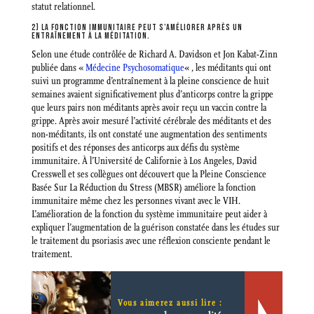
statut relationnel.
2) LA FONCTION IMMUNITAIRE PEUT S’AMÉLIORER APRÈS UN
ENTRAÎNEMENT À LA MÉDITATION.
Selon une étude contrôlée de Richard A. Davidson et Jon Kabat-Zinn
publiée dans «
Médecine Psychosomatique
« , les méditants qui ont
suivi un programme d’entraînement à la pleine conscience de huit
semaines avaient significativement plus d’anticorps contre la grippe
que leurs pairs non méditants après avoir reçu un vaccin contre la
grippe. Après avoir mesuré l’activité cérébrale des méditants et des
non-méditants, ils ont constaté une augmentation des sentiments
positifs et des réponses des anticorps aux défis du système
immunitaire. À l’Université de Californie à Los Angeles, David
Cresswell et ses collègues ont découvert que la Pleine Conscience
Basée Sur La Réduction du Stress (MBSR) améliore la fonction
immunitaire même chez les personnes vivant avec le VIH.
L’amélioration de la fonction du système immunitaire peut aider à
expliquer l’augmentation de la guérison constatée dans les études sur
le traitement du psoriasis avec une réflexion consciente pendant le
traitement.
Vous aimerez aussi lire :