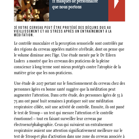
11 masques de personnalité
que nous portons
3) VOTRE CERVEAU PEUT ÊTRE PROTÉGÉ DES DÉCLINS DUS AU
VIEILLISSEMENT ET AU STRESS APRÈS UN ENTRAÎNEMENT À LA
MÉDITATION.
Le contrôle musculaire et la perception sensorielle sont contrôlés par
des régions du cerveau appelées matière cérébrale, dont on pense que
le volume diminue avec l’âge. Une étude menée par le Dr Eileen
Luders a montré que les cerveaux des praticiens de la pleine
conscience à long terme sont mieux protégés contre l’atrophie de la
matière grise que les non-praticiens.
Une étude de 2017 portant sur le fonctionnement du cerveau chez des
personnes âgées en bonne santé suggère que la méditation peut
augmenter l’attention. Dans cette étude, des personnes âgées de 55 à
75 ans ont passé huit semaines à pratiquer soit une méditation
respiratoire ciblée, soit une activité de contrôle. Ensuite, ils ont passé
le test de Stroop – un test qui mesure l’attention et le contrôle
émotionnel – tout en faisant surveiller leur cerveau par
électroencéphalographie. Ceux qui suivaient un entraînement
respiratoire avaient une attention significativement meilleure sur le
test de Stroop et plus d’activation dans une zone du cerveau associée à