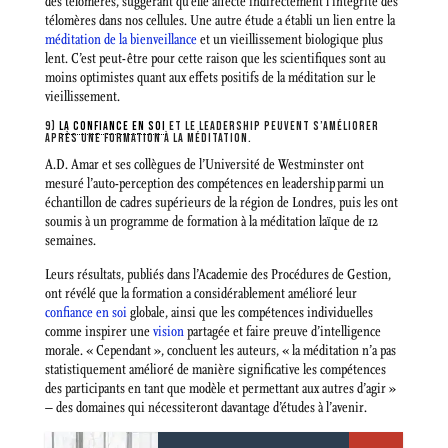
des télomères, suggérant qu’elle affecte indirectement l’intégrité des
télomères dans nos cellules. Une autre étude a établi un lien entre la
méditation de la bienveillance
et un vieillissement biologique plus
lent. C’est peut-être pour cette raison que les scientifiques sont au
moins optimistes quant aux effets positifs de la méditation sur le
vieillissement.
9)
LA CONFIANCE EN SOI
ET LE LEADERSHIP PEUVENT S’AMÉLIORER
APRÈS UNE FORMATION À LA MÉDITATION.
A.D. Amar et ses collègues de l’Université de Westminster ont
mesuré l’auto-perception des compétences en leadership parmi un
échantillon de cadres supérieurs de la région de Londres, puis les ont
soumis à un programme de formation à la méditation laïque de 12
semaines.
Leurs résultats, publiés dans l’Academie des Procédures de Gestion,
ont révélé que la formation a considérablement amélioré leur
confiance en soi
globale, ainsi que les compétences individuelles
comme inspirer une
vision
partagée et faire preuve d’intelligence
morale. « Cependant », concluent les auteurs, « la méditation n’a pas
statistiquement amélioré de manière significative les compétences
des participants en tant que modèle et permettant aux autres d’agir »
– des domaines qui nécessiteront davantage d’études à l’avenir.