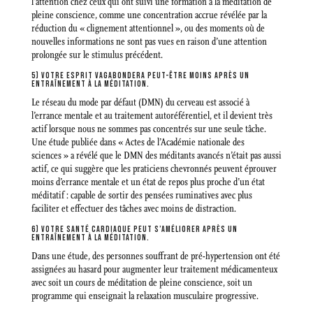
l’attention chez ceux qui ont suivi une formation à la méditation de
pleine conscience, comme une concentration accrue révélée par la
réduction du « clignement attentionnel », ou des moments où de
nouvelles informations ne sont pas vues en raison d’une attention
prolongée sur le stimulus précédent.
5) VOTRE ESPRIT VAGABONDERA PEUT-ÊTRE MOINS APRÈS UN
ENTRAÎNEMENT À LA MÉDITATION.
Le réseau du mode par défaut (DMN) du cerveau est associé à
l’errance mentale et au traitement autoréférentiel, et il devient très
actif lorsque nous ne sommes pas concentrés sur une seule tâche.
Une étude publiée dans « Actes de l’Académie nationale des
sciences » a révélé que le DMN des méditants avancés n’était pas aussi
actif, ce qui suggère que les praticiens chevronnés peuvent éprouver
moins d’errance mentale et un état de repos plus proche d’un état
méditatif : capable de sortir des pensées ruminatives avec plus
faciliter et effectuer des tâches avec moins de distraction.
6) VOTRE SANTÉ CARDIAQUE PEUT S’AMÉLIORER APRÈS UN
ENTRAÎNEMENT À LA MÉDITATION.
Dans une étude, des personnes souffrant de pré-hypertension ont été
assignées au hasard pour augmenter leur traitement médicamenteux
avec soit un cours de méditation de pleine conscience, soit un
programme qui enseignait la relaxation musculaire progressive.