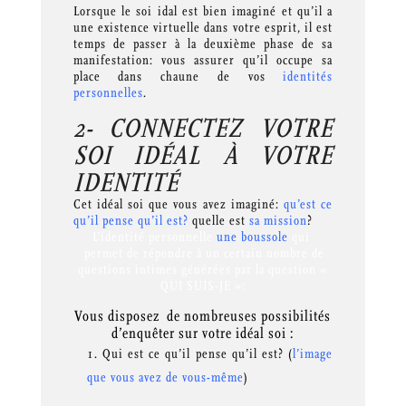
Lorsque le soi idal est bien imaginé et qu’il a
une existence virtuelle dans votre esprit, il est
temps de passer à la deuxième phase de sa
manifestation: vous assurer qu’il occupe sa
place dans chaune de vos
identités
personnelles
.
2- CONNECTEZ VOTRE
SOI IDÉAL À VOTRE
IDENTITÉ
Cet idéal soi que vous avez imaginé:
qu’est ce
qu’il pense qu’il est?
quelle est
sa mission
?
L’identité personnelle
une boussole
qui
permet de répondre à un certain nombre de
questions intimes générées par la question «
QUI SUIS-JE »:
Vous disposez de nombreuses possibilités
d’enquêter sur votre idéal soi :
Qui est ce qu’il pense qu’il est? (
l’image
que vous avez de vous-même
)